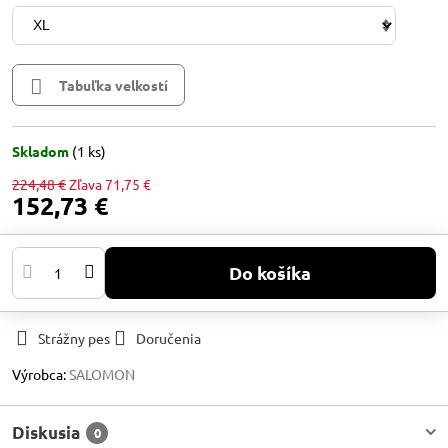
Tabuľka velkostí
Skladom
(
1
ks)
224,48 €
Zľava
71,75 €
152,73 €
Do košíka
Strážny pes
Doručenia
Výrobca:
SALOMON
Diskusia
0