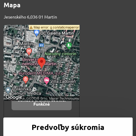
Mapa
Jesenského 6,036 01 Martin
Externý obsah je
blokovaný Voľbami
súkromia
Prajete si načítať externý obsah?
Povoliť tentokrát
Povoliť a zapamätať -
súhlas s druhom cookie:
Funkčné
Otvoriť obsah v novom okne
Predvoľby súkromia