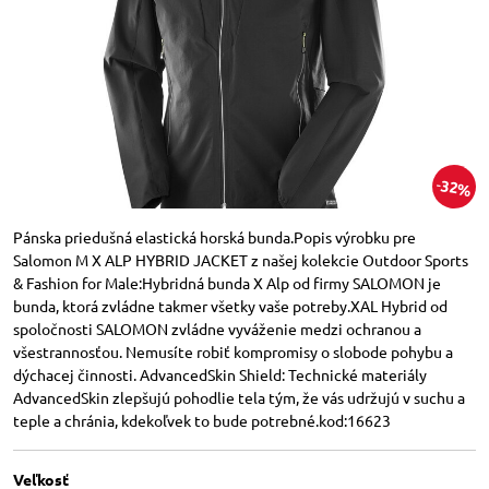
32%
Pánska priedušná elastická horská bunda.Popis výrobku pre
Salomon M X ALP HYBRID JACKET z našej kolekcie Outdoor Sports
& Fashion for Male:Hybridná bunda X Alp od firmy SALOMON je
bunda, ktorá zvládne takmer všetky vaše potreby.XAL Hybrid od
spoločnosti SALOMON zvládne vyváženie medzi ochranou a
všestrannosťou. Nemusíte robiť kompromisy o slobode pohybu a
dýchacej činnosti. AdvancedSkin Shield: Technické materiály
AdvancedSkin zlepšujú pohodlie tela tým, že vás udržujú v suchu a
teple a chránia, kdekoľvek to bude potrebné.kod:16623
Veľkosť