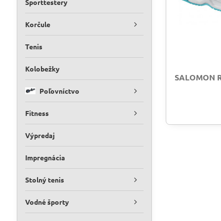
Športtestery
Korčule
Tenis
Kolobežky
SALOMON RX
Poľovníctvo
Fitness
Výpredaj
Impregnácia
Stolný tenis
Vodné športy