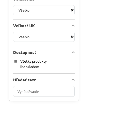
Veľkosť UK
Dostupnosť
Všetky produkty
Iba skladom
Hľadať text
Prehľadať
výsledky
filtra
fulltextom