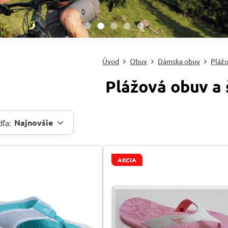
Úvod
Obuv
Dámska obuv
Plážo
Plážová obuv a 
Najnovšie
dľa:
AKCIA