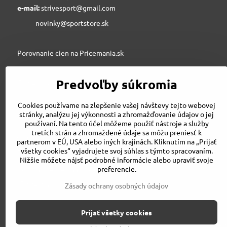
e-mail:
strivesport@gmail.com
novinky@sportstore.sk
Porovnanie cien na Pricemania.sk
Predvoľby súkromia
Sportstore.sk
Cookies používame na zlepšenie vašej návštevy tejto webovej
stránky, analýzu jej výkonnosti a zhromažďovanie údajov o jej
používaní. Na tento účel môžeme použiť nástroje a služby
STRIVE SPORT s.r.o., Jesenského 6, 03601 Martin
tretích strán a zhromaždené údaje sa môžu preniesť k
043/3240500
partnerom v EÚ, USA alebo iných krajinách. Kliknutím na „Prijať
strivesport@gmail.com
všetky cookies“ vyjadrujete svoj súhlas s týmto spracovaním.
Nižšie môžete nájsť podrobné informácie alebo upraviť svoje
preferencie.
Porovnanie cien na Pricemania.sk
Zásady ochrany osobných údajov
Prijať všetky cookies
©
2026