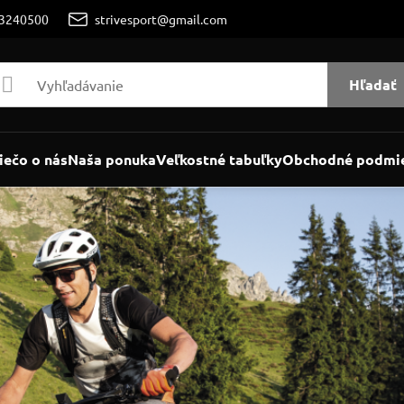
/3240500
strivesport@gmail.com
Hľadať
iečo o nás
Naša ponuka
Veľkostné tabuľky
Obchodné podmi