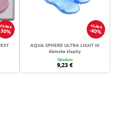
23,58 €
15,38 €
30%
40%
UEST
AQUA SPHERE ULTRA LIGHT III
dámske šlapky
Skladom
9,23 €