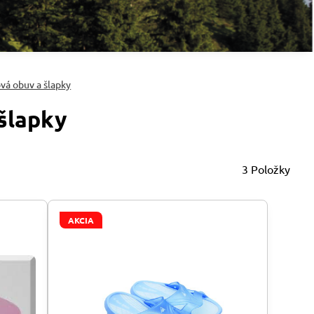
vá obuv a šlapky
šlapky
3
Položky
AKCIA