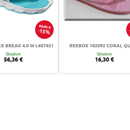
66,61 €
15%
 BREAK 4.0 W L407451
REEBOK 182092 CORAL Q
Skladom
Skladom
56,36 €
16,30 €