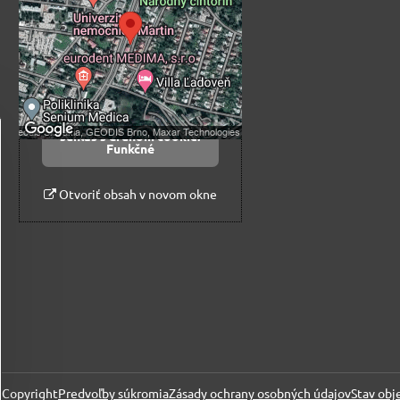
súkromia
Prajete si načítať externý obsah?
Povoliť tentokrát
Povoliť a zapamätať -
súhlas s druhom cookie:
Funkčné
Otvoriť obsah v novom okne
Copyright
Predvoľby súkromia
Zásady ochrany osobných údajov
Stav obj