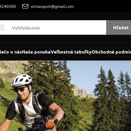
/3240500
strivesport@gmail.com
Hľadať
iečo o nás
Naša ponuka
Veľkostné tabuľky
Obchodné podmi