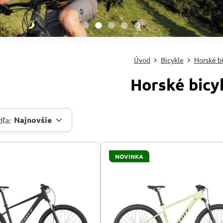
Úvod
Bicykle
Horské b
Horské bicy
Najnovšie
dľa:
NOVINKA