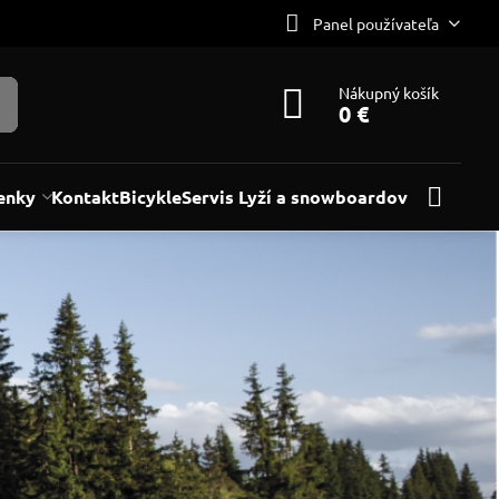
Panel používateľa
Nákupný košík
0 €
enky
Kontakt
Bicykle
Servis Lyží a snowboardov