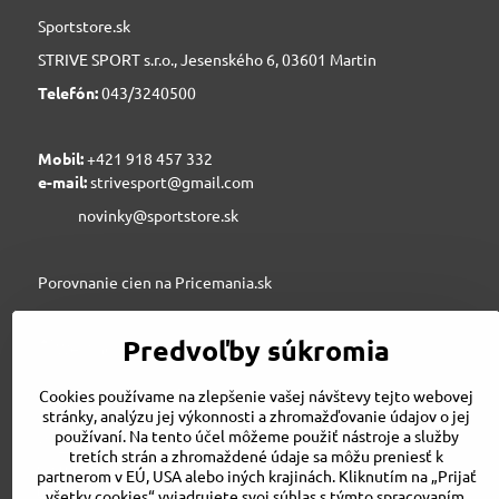
Sportstore.sk
STRIVE SPORT s.r.o., Jesenského 6, 03601 Martin
Telefón:
043/3240500
Mobil:
+421 918 457 332
e-mail:
strivesport@gmail.com
novinky@sportstore.sk
Porovnanie cien na Pricemania.sk
Predvoľby súkromia
Sportstore.sk
Cookies používame na zlepšenie vašej návštevy tejto webovej
stránky, analýzu jej výkonnosti a zhromažďovanie údajov o jej
používaní. Na tento účel môžeme použiť nástroje a služby
STRIVE SPORT s.r.o., Jesenského 6, 03601 Martin
tretích strán a zhromaždené údaje sa môžu preniesť k
043/3240500
partnerom v EÚ, USA alebo iných krajinách. Kliknutím na „Prijať
strivesport@gmail.com
všetky cookies“ vyjadrujete svoj súhlas s týmto spracovaním.