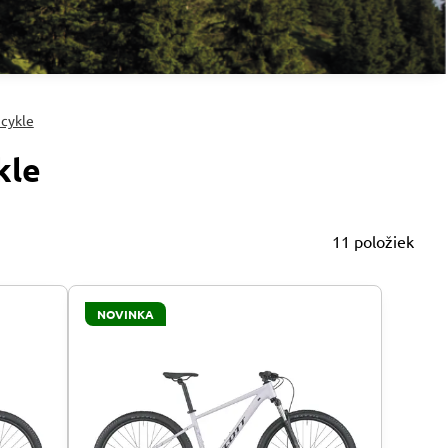
icykle
kle
11
položiek
NOVINKA