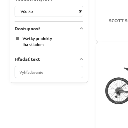
SCOTT S
Dostupnosť
Všetky produkty
Iba skladom
Hľadať text
Prehľadať
výsledky
filtra
fulltextom