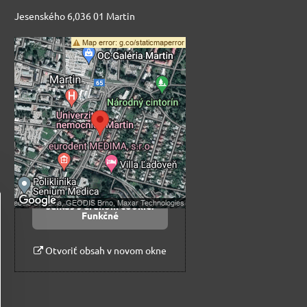
Jesenského 6,036 01 Martin
Externý obsah je
blokovaný Voľbami
súkromia
Prajete si načítať externý obsah?
Povoliť tentokrát
Povoliť a zapamätať -
súhlas s druhom cookie:
Funkčné
Otvoriť obsah v novom okne