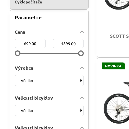
Cyklopočítače
Parametre
Cena
SCOTT S
Od:
Do:
NOVINKA
Výrobca
Veľkosti bicyklov
Veľkosti bicyklov