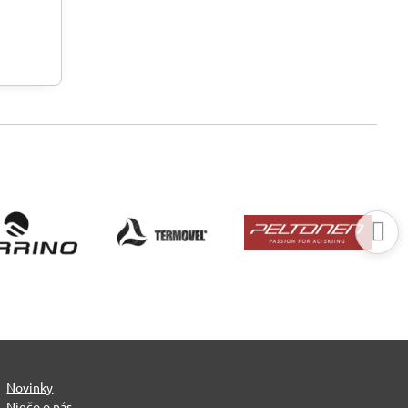
Novinky
Niečo o nás