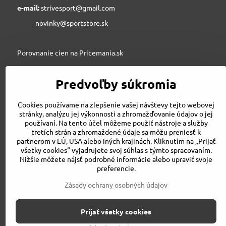
e-mail:
strivesport@gmail.com
novinky@sportstore.sk
Porovnanie cien na Pricemania.sk
Predvoľby súkromia
Sportstore.sk
Cookies používame na zlepšenie vašej návštevy tejto webovej
stránky, analýzu jej výkonnosti a zhromažďovanie údajov o jej
používaní. Na tento účel môžeme použiť nástroje a služby
STRIVE SPORT s.r.o., Jesenského 6, 03601 Martin
tretích strán a zhromaždené údaje sa môžu preniesť k
043/3240500
partnerom v EÚ, USA alebo iných krajinách. Kliknutím na „Prijať
strivesport@gmail.com
všetky cookies“ vyjadrujete svoj súhlas s týmto spracovaním.
Nižšie môžete nájsť podrobné informácie alebo upraviť svoje
preferencie.
Porovnanie cien na Pricemania.sk
Zásady ochrany osobných údajov
Prijať všetky cookies
©
2026