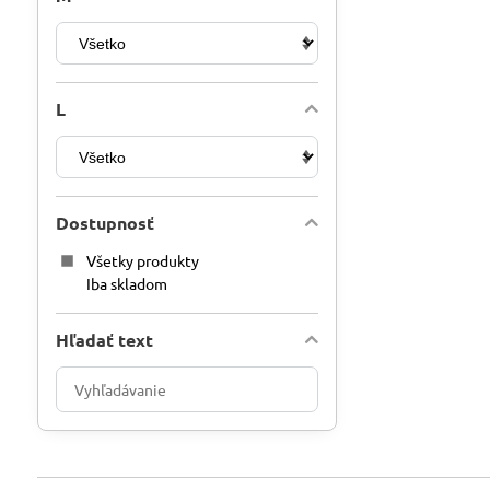
L
Dostupnosť
Všetky produkty
Iba skladom
Hľadať text
Prehľadať
výsledky
filtra
fulltextom