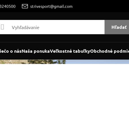
/3240500
strivesport@gmail.com
Hľadať
iečo o nás
Naša ponuka
Veľkostné tabuľky
Obchodné podmi