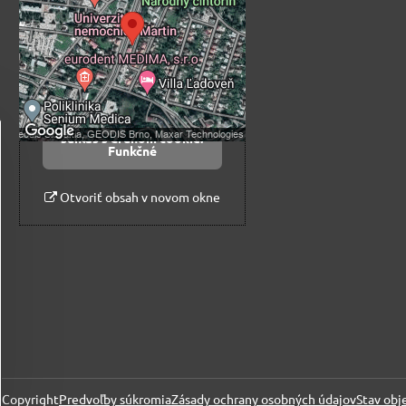
súkromia
Prajete si načítať externý obsah?
Povoliť tentokrát
Povoliť a zapamätať -
súhlas s druhom cookie:
Funkčné
Otvoriť obsah v novom okne
Copyright
Predvoľby súkromia
Zásady ochrany osobných údajov
Stav obj