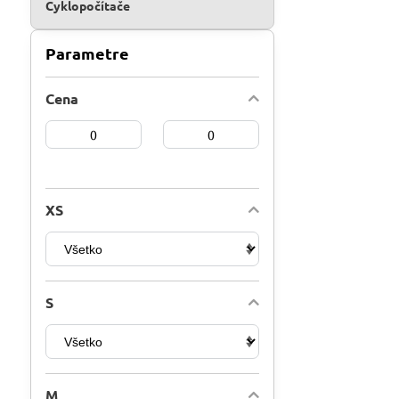
Cyklopočítače
Parametre
Cena
Od:
Do:
XS
S
M