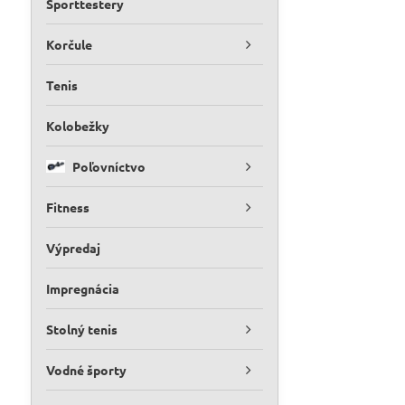
Športtestery
Korčule
Tenis
Kolobežky
Poľovníctvo
Fitness
Výpredaj
Impregnácia
Stolný tenis
Vodné športy