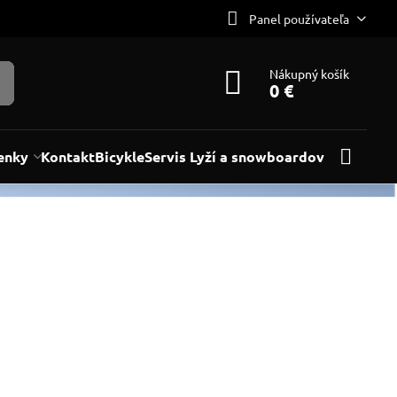
Panel používateľa
Nákupný košík
0 €
enky
Kontakt
Bicykle
Servis Lyží a snowboardov