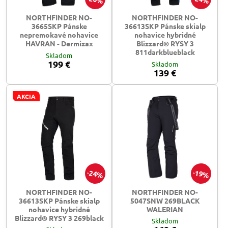
NORTHFINDER NO-
NORTHFINDER NO-
3665SKP Pánske
36613SKP Pánske skialp
nepremokavé nohavice
nohavice hybridné
HAVRAN - Dermizax
Blizzard® RYSY 3
811darkblueblack
Skladom
199 €
Skladom
139 €
AKCIA
24%
19%
NORTHFINDER NO-
NORTHFINDER NO-
36613SKP Pánske skialp
5047SNW 269BLACK
nohavice hybridné
WALERIAN
Blizzard® RYSY 3 269black
Skladom