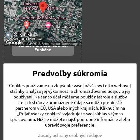
Prajete si načítať externý obsah?
Povoliť tentokrát
Povoliť a zapamätať -
súhlas s druhom cookie:
Funkčné
Otvoriť obsah v novom okne
Predvoľby súkromia
Cookies používame na zlepšenie vašej návštevy tejto webovej
Novinky
stránky, analýzu jej výkonnosti a zhromažďovanie údajov o jej
Niečo o nás
používaní. Na tento účel môžeme použiť nástroje a služby
Naša ponuka
tretích strán a zhromaždené údaje sa môžu preniesť k
Veľkostné tabuľky
partnerom v EÚ, USA alebo iných krajinách. Kliknutím na
Obchodné podmienky
„Prijať všetky cookies“ vyjadrujete svoj súhlas s týmto
spracovaním. Nižšie môžete nájsť podrobné informácie alebo
Kontakt
upraviť svoje preferencie.
Bicykle
Zásady ochrany osobných údajov