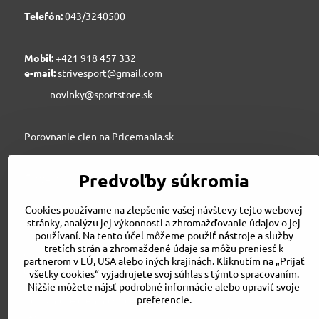
Telefón:
043/3240500
Mobil:
+421 918 457 332
e-mail:
strivesport@gmail.com
novinky@sportstore.sk
Porovnanie cien na Pricemania.sk
Predvoľby súkromia
Sportstore.sk
Cookies používame na zlepšenie vašej návštevy tejto webovej
stránky, analýzu jej výkonnosti a zhromažďovanie údajov o jej
používaní. Na tento účel môžeme použiť nástroje a služby
STRIVE SPORT s.r.o., Jesenského 6, 03601 Martin
tretích strán a zhromaždené údaje sa môžu preniesť k
043/3240500
partnerom v EÚ, USA alebo iných krajinách. Kliknutím na „Prijať
strivesport@gmail.com
všetky cookies“ vyjadrujete svoj súhlas s týmto spracovaním.
Nižšie môžete nájsť podrobné informácie alebo upraviť svoje
preferencie.
Porovnanie cien na Pricemania.sk