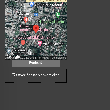
Externý obsah je
blokovaný Voľbami
súkromia
Prajete si načítať externý obsah?
Povoliť tentokrát
Povoliť a zapamätať -
súhlas s druhom cookie:
Funkčné
Otvoriť obsah v novom okne