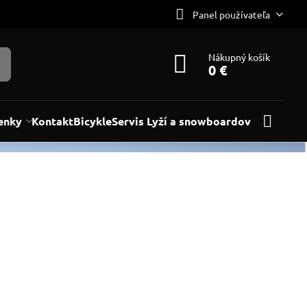
Panel používateľa
Nákupný košík
0 €
enky
Kontakt
Bicykle
Servis Lyží a snowboardov