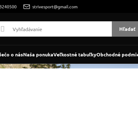
/3240500
strivesport@gmail.com
Hľadať
iečo o nás
Naša ponuka
Veľkostné tabuľky
Obchodné podmi