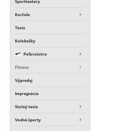
Športtestery
Korčule
Tenis
Kolobežky
Poľovníctvo
Fitness
Výpredaj
Impregnácia
Stolný tenis
Vodné športy