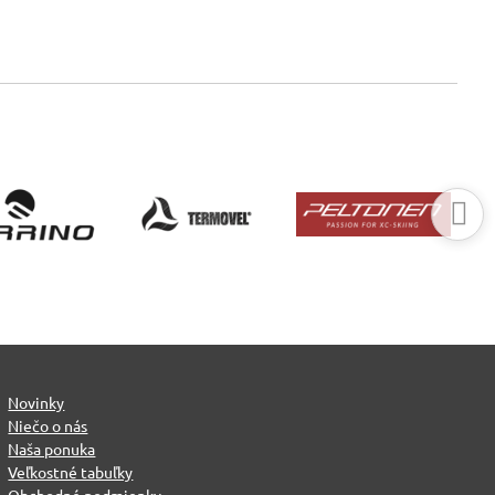
Novinky
Niečo o nás
Naša ponuka
Veľkostné tabuľky