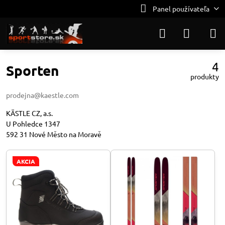
Panel používateľa
4
Sporten
produkty
prodejna@kaestle.com
KÄSTLE CZ, a.s.
U Pohledce 1347
592 31 Nové Město na Moravě
AKCIA