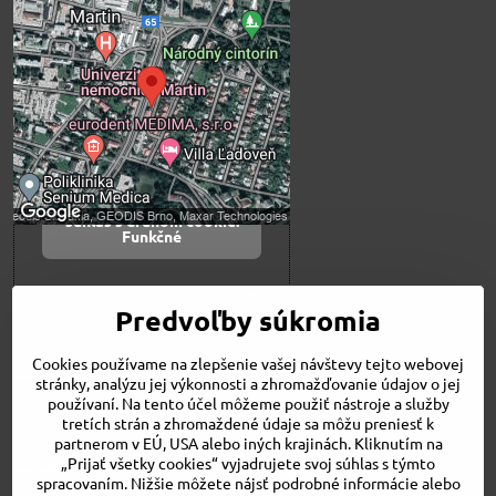
Externý obsah je
blokovaný Voľbami
súkromia
Prajete si načítať externý obsah?
Povoliť tentokrát
Povoliť a zapamätať -
súhlas s druhom cookie:
Funkčné
Otvoriť obsah v novom okne
Predvoľby súkromia
Cookies používame na zlepšenie vašej návštevy tejto webovej
Novinky
stránky, analýzu jej výkonnosti a zhromažďovanie údajov o jej
Niečo o nás
používaní. Na tento účel môžeme použiť nástroje a služby
Naša ponuka
tretích strán a zhromaždené údaje sa môžu preniesť k
Veľkostné tabuľky
partnerom v EÚ, USA alebo iných krajinách. Kliknutím na
Obchodné podmienky
„Prijať všetky cookies“ vyjadrujete svoj súhlas s týmto
spracovaním. Nižšie môžete nájsť podrobné informácie alebo
Kontakt