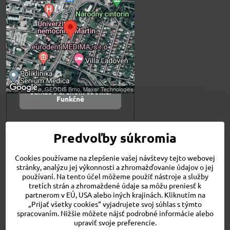
blokovaný Voľbami
súkromia
Prajete si načítať externý obsah?
Povoliť tentokrát
Povoliť a zapamätať -
súhlas s druhom cookie:
Funkčné
Otvoriť obsah v novom okne
Predvoľby súkromia
Cookies používame na zlepšenie vašej návštevy tejto webovej
Novinky
stránky, analýzu jej výkonnosti a zhromažďovanie údajov o jej
Niečo o nás
používaní. Na tento účel môžeme použiť nástroje a služby
Naša ponuka
tretích strán a zhromaždené údaje sa môžu preniesť k
Veľkostné tabuľky
partnerom v EÚ, USA alebo iných krajinách. Kliknutím na
Obchodné podmienky
„Prijať všetky cookies“ vyjadrujete svoj súhlas s týmto
spracovaním. Nižšie môžete nájsť podrobné informácie alebo
Kontakt
upraviť svoje preferencie.
Bicykle