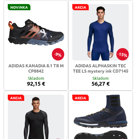
NOVINKA
AKCIA
15%
9%
ADIDAS KANADIA 8.1 TR M
ADIDAS ALPHASKIN TEC
CP8842
TEE LS mystery ink CD7145
Skladom
Skladom
92,15 €
56,27 €
AKCIA
AKCIA