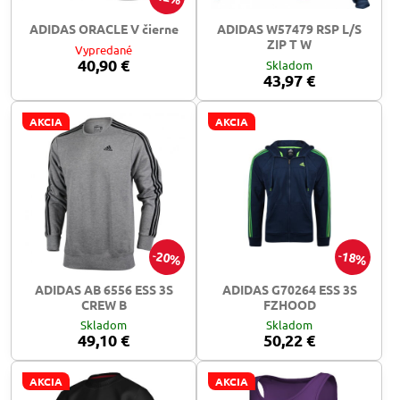
ADIDAS ORACLE V čierne
ADIDAS W57479 RSP L/S
ZIP T W
Vypredané
40,90 €
Skladom
43,97 €
AKCIA
AKCIA
20%
18%
ADIDAS AB 6556 ESS 3S
ADIDAS G70264 ESS 3S
CREW B
FZHOOD
Skladom
Skladom
49,10 €
50,22 €
AKCIA
AKCIA