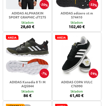
20%
33%
ADIDAS ALPHASKIN
ADIDAS adizero xt m
SPORT GRAPHIC cf7275
S74410
Skladom
Skladom
28,60 €
102,40 €
AKCIA
AKCIA
24%
7%
ADIDAS Kanadia 8 Tr M
ADIDAS COPA VULC
AQ5844
C76990
Skladom
Skladom
86 €
61,40 €