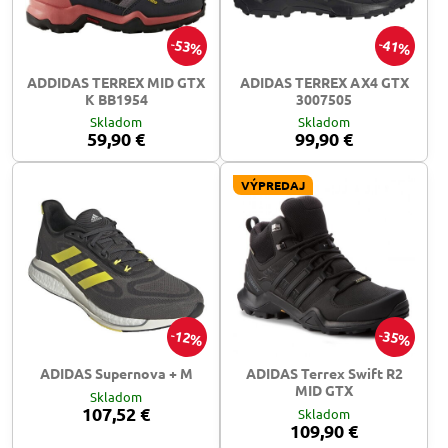
53%
41%
ADDIDAS TERREX MID GTX
ADIDAS TERREX AX4 GTX
K BB1954
3007505
Skladom
Skladom
59,90 €
99,90 €
VÝPREDAJ
12%
35%
ADIDAS Supernova + M
ADIDAS Terrex Swift R2
MID GTX
Skladom
107,52 €
Skladom
109,90 €