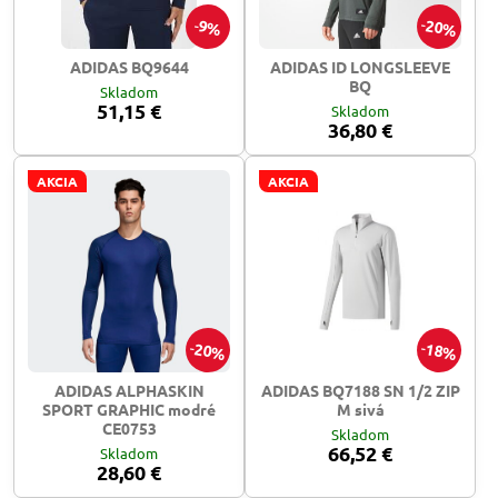
20%
9%
ADIDAS BQ9644
ADIDAS ID LONGSLEEVE
BQ
Skladom
51,15 €
Skladom
36,80 €
AKCIA
AKCIA
20%
18%
ADIDAS ALPHASKIN
ADIDAS BQ7188 SN 1/2 ZIP
SPORT GRAPHIC modré
M sivá
CE0753
Skladom
66,52 €
Skladom
28,60 €