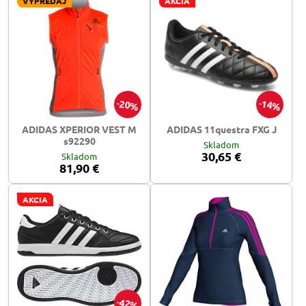
VÝPREDAJ
AKCIA
20%
14%
ADIDAS XPERIOR VEST M
ADIDAS 11questra FXG J
s92290
Skladom
30,65 €
Skladom
81,90 €
AKCIA
42%