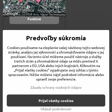
Povoliť a zapamätať -
súhlas s druhom cookie:
Funkčné
Otvoriť obsah v novom okne
Predvoľby súkromia
Cookies používame na zlepšenie vašej návštevy tejto webovej
Novinky
stránky, analýzu jej výkonnosti a zhromažďovanie údajov o jej
Niečo o nás
používaní. Na tento účel môžeme použiť nástroje a služby
Naša ponuka
tretích strán a zhromaždené údaje sa môžu preniesť k
Veľkostné tabuľky
partnerom v EÚ, USA alebo iných krajinách. Kliknutím na
Obchodné podmienky
„Prijať všetky cookies“ vyjadrujete svoj súhlas s týmto
spracovaním. Nižšie môžete nájsť podrobné informácie alebo
Kontakt
upraviť svoje preferencie.
Bicykle
Zásady ochrany osobných údajov
©
2026
Copyright
Prijať všetky cookies
Predvoľby súkromia
Zásady ochrany osobných údajov
Stav objednávky
Ukázať podrobnosti
Vytvorené pomocou:
BiznisWeb.sk