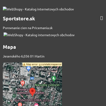
Sportstore.sk
Porovnanie cien na Pricemania.sk
Mapa
Jesenského 6,036 01 Martin
Externý obsah je
blokovaný Voľbami
súkromia
Prajete si načítať externý obsah?
Povoliť tentokrát