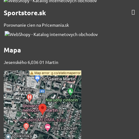
Sportstore.sk
Porovnanie cien na Pricemania.sk
Mapa
Jesenského 6,036 01 Martin
Externý obsah je
blokovaný Voľbami
súkromia
Prajete si načítať externý obsah?
Povoliť tentokrát