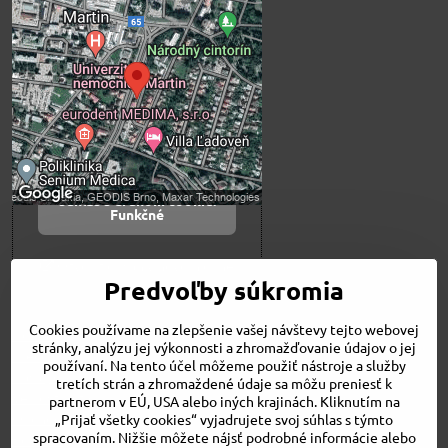
Externý obsah je
blokovaný Voľbami
súkromia
Prajete si načítať externý obsah?
Povoliť tentokrát
Povoliť a zapamätať -
súhlas s druhom cookie:
Funkčné
Otvoriť obsah v novom okne
Predvoľby súkromia
Cookies používame na zlepšenie vašej návštevy tejto webovej
Novinky
stránky, analýzu jej výkonnosti a zhromažďovanie údajov o jej
Niečo o nás
používaní. Na tento účel môžeme použiť nástroje a služby
Naša ponuka
tretích strán a zhromaždené údaje sa môžu preniesť k
Veľkostné tabuľky
partnerom v EÚ, USA alebo iných krajinách. Kliknutím na
Obchodné podmienky
„Prijať všetky cookies“ vyjadrujete svoj súhlas s týmto
spracovaním. Nižšie môžete nájsť podrobné informácie alebo
Kontakt