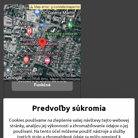
Externý obsah je
blokovaný Voľbami
súkromia
Prajete si načítať externý obsah?
Povoliť tentokrát
Povoliť a zapamätať -
súhlas s druhom cookie:
Funkčné
Otvoriť obsah v novom okne
Predvoľby súkromia
Cookies používame na zlepšenie vašej návštevy tejto webovej
Novinky
stránky, analýzu jej výkonnosti a zhromažďovanie údajov o jej
Niečo o nás
používaní. Na tento účel môžeme použiť nástroje a služby
Naša ponuka
tretích strán a zhromaždené údaje sa môžu preniesť k