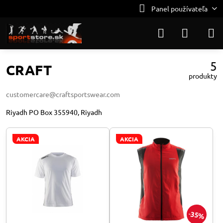
Panel používateľa
5
CRAFT
produkty
customercare@craftsportswear.com
Riyadh PO Box 355940, Riyadh
AKCIA
AKCIA
35%