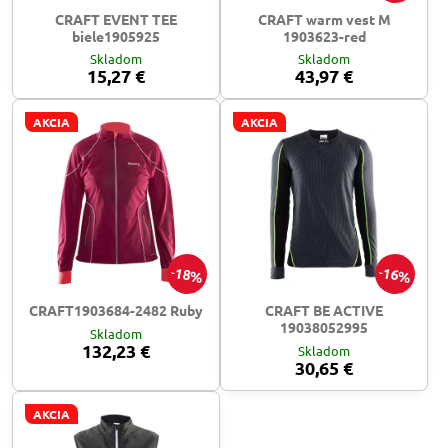
CRAFT EVENT TEE
CRAFT warm vest M
biele1905925
1903623-red
Skladom
Skladom
15,27 €
43,97 €
AKCIA
AKCIA
18%
16%
CRAFT1903684-2482 Ruby
CRAFT BE ACTIVE
19038052995
Skladom
132,23 €
Skladom
30,65 €
AKCIA