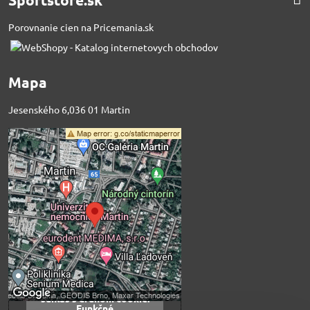
Porovnanie cien na Pricemania.sk
Mapa
Jesenského 6,036 01 Martin
Externý obsah je
blokovaný Voľbami
súkromia
Prajete si načítať externý obsah?
Povoliť tentokrát
Povoliť a zapamätať -
súhlas s druhom cookie:
Funkčné