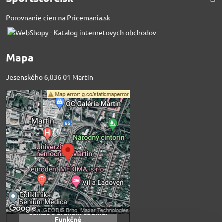
Porovnanie cien na Pricemania.sk
Mapa
Jesenského 6,036 01 Martin
Externý obsah je
blokovaný Voľbami
súkromia
Prajete si načítať externý obsah?
Povoliť tentokrát
Povoliť a zapamätať -
súhlas s druhom cookie:
Funkčné