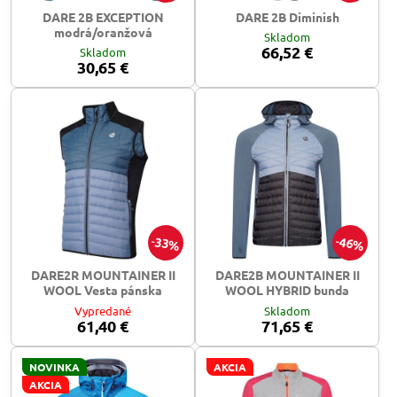
DARE 2B EXCEPTION
DARE 2B Diminish
modrá/oranžová
Skladom
66,52 €
Skladom
30,65 €
33%
46%
DARE2R MOUNTAINER II
DARE2B MOUNTAINER II
WOOL Vesta pánska
WOOL HYBRID bunda
Vypredané
Skladom
61,40 €
71,65 €
NOVINKA
AKCIA
AKCIA