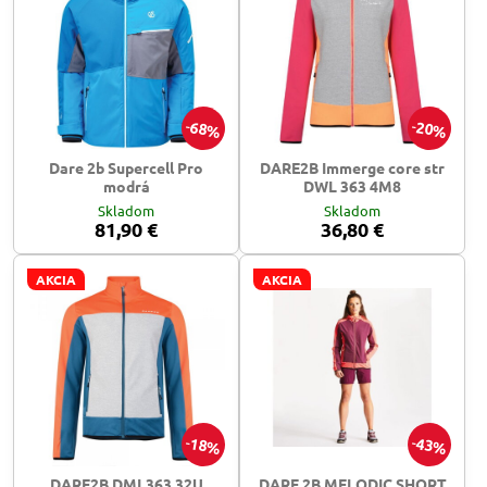
68%
20%
Dare 2b Supercell Pro
DARE2B Immerge core str
modrá
DWL 363 4M8
Skladom
Skladom
81,90 €
36,80 €
AKCIA
AKCIA
18%
43%
DARE2B DML363 32U
DARE 2B MELODIC SHORT