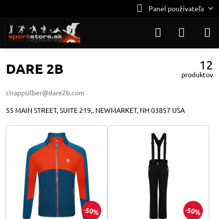
Panel používateľa
12
DARE 2B
produktov
clrappsilber@dare2b.com
55 MAIN STREET, SUITE 219,. NEWMARKET, NH 03857 USA
50%
50%