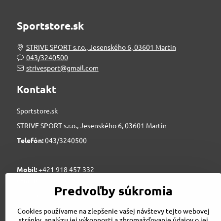
Sportstore.sk
STRIVE SPORT s.r.o., Jesenského 6, 03601 Martin
043/3240500
strivesport@gmail.com
Kontakt
Sportstore.sk
STRIVE SPORT s.r.o., Jesenského 6, 03601 Martin
Telefón:
043/3240500
Mobil:
+421 918 457 332
e-mail:
strivesport@gmail.com
Predvoľby súkromia
novinky@sportstore.sk
Cookies používame na zlepšenie vašej návštevy tejto webovej
stránky, analýzu jej výkonnosti a zhromažďovanie údajov o jej