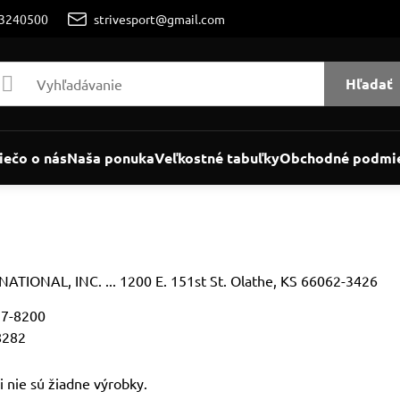
/3240500
strivesport@gmail.com
Hľadať
iečo o nás
Naša ponuka
Veľkostné tabuľky
Obchodné podmi
TIONAL, INC. ... 1200 E. 151st St. Olathe, KS 66062-3426
97-8200
8282
i nie sú žiadne výrobky.