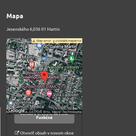
Mapa
Jesenského 6,036 01 Martin
Externý obsah je
blokovaný Voľbami
súkromia
Prajete si načítať externý obsah?
Povoliť tentokrát
Povoliť a zapamätať -
súhlas s druhom cookie:
Funkčné
Otvoriť obsah v novom okne