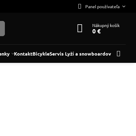
Panel používateľa
Nákupný košík
0 €
enky
Kontakt
Bicykle
Servis Lyží a snowboardov