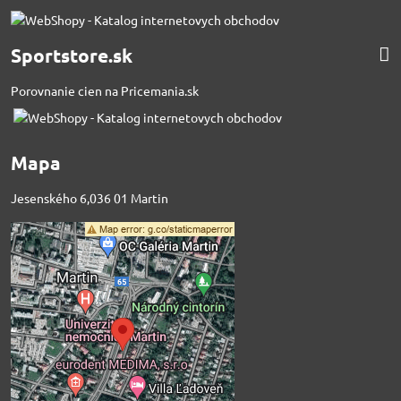
Sportstore.sk
Porovnanie cien na Pricemania.sk
Mapa
Jesenského 6,036 01 Martin
Externý obsah je
blokovaný Voľbami
súkromia
Prajete si načítať externý obsah?
Povoliť tentokrát