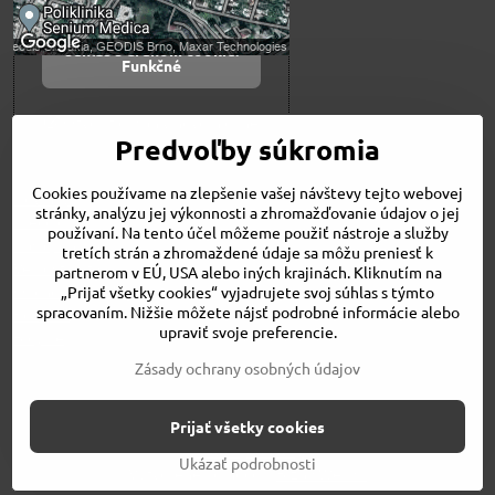
Povoliť a zapamätať -
súhlas s druhom cookie:
Funkčné
Otvoriť obsah v novom okne
Predvoľby súkromia
Cookies používame na zlepšenie vašej návštevy tejto webovej
Novinky
stránky, analýzu jej výkonnosti a zhromažďovanie údajov o jej
Niečo o nás
používaní. Na tento účel môžeme použiť nástroje a služby
Naša ponuka
tretích strán a zhromaždené údaje sa môžu preniesť k
Veľkostné tabuľky
partnerom v EÚ, USA alebo iných krajinách. Kliknutím na
Obchodné podmienky
„Prijať všetky cookies“ vyjadrujete svoj súhlas s týmto
spracovaním. Nižšie môžete nájsť podrobné informácie alebo
Kontakt
upraviť svoje preferencie.
Bicykle
Zásady ochrany osobných údajov
©
2026
Copyright
Prijať všetky cookies
Predvoľby súkromia
Zásady ochrany osobných údajov
Stav objednávky
Ukázať podrobnosti
Vytvorené pomocou:
BiznisWeb.sk