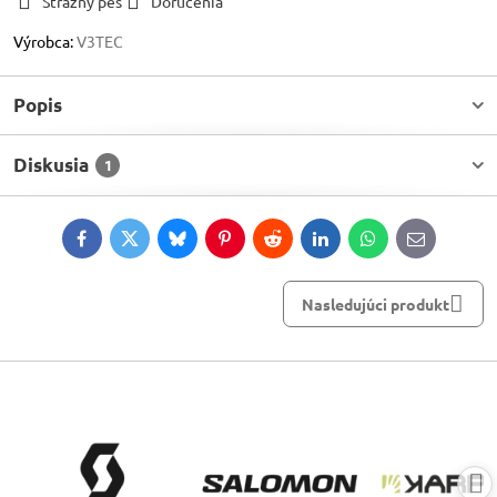
Strážny pes
Doručenia
Výrobca:
V3TEC
Popis
Diskusia
1
Facebook
Twitter
Bluesky
Pinterest
Reddit
LinkedIn
WhatsApp
E-
mail
Nasledujúci produkt