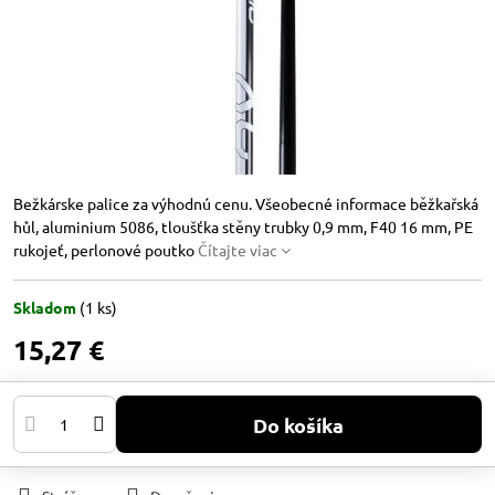
Bežkárske palice za výhodnú cenu. Všeobecné informace běžkařská
hůl, aluminium 5086, tloušťka stěny trubky 0,9 mm, F40 16 mm, PE
rukojeť, perlonové poutko
Čítajte viac
Skladom
(
1
ks)
15,27 €
Do košíka