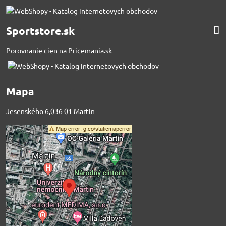
Sportstore.sk
Porovnanie cien na Pricemania.sk
Mapa
Jesenského 6,036 01 Martin
Externý obsah je
blokovaný Voľbami
súkromia
Prajete si načítať externý obsah?
Povoliť tentokrát