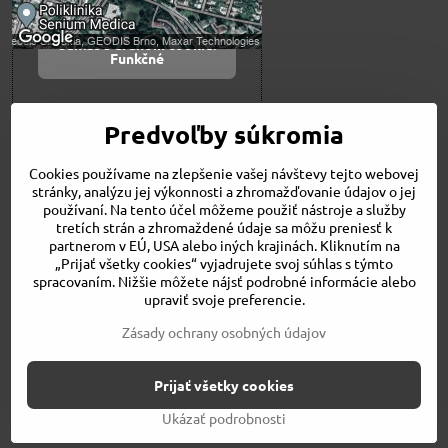
Povoliť a zapamätať -
súhlas s druhom cookie:
Funkčné
Otvoriť obsah v novom okne
Predvoľby súkromia
Cookies používame na zlepšenie vašej návštevy tejto webovej
Novinky
stránky, analýzu jej výkonnosti a zhromažďovanie údajov o jej
Niečo o nás
používaní. Na tento účel môžeme použiť nástroje a služby
Naša ponuka
tretích strán a zhromaždené údaje sa môžu preniesť k
Veľkostné tabuľky
partnerom v EÚ, USA alebo iných krajinách. Kliknutím na
Obchodné podmienky
„Prijať všetky cookies“ vyjadrujete svoj súhlas s týmto
spracovaním. Nižšie môžete nájsť podrobné informácie alebo
Kontakt
upraviť svoje preferencie.
Bicykle
Zásady ochrany osobných údajov
©
2026
Copyright
Prijať všetky cookies
Predvoľby súkromia
Zásady ochrany osobných údajov
Stav objednávky
Ukázať podrobnosti
Vytvorené pomocou:
BiznisWeb.sk