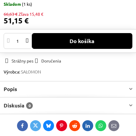
Skladom
(
1
ks)
66,63 €
Zľava
15,48 €
51,15 €
Do košíka
Strážny pes
Doručenia
Výrobca:
SALOMON
Popis
Diskusia
0
Facebook
Twitter
Bluesky
Pinterest
Reddit
LinkedIn
WhatsApp
E-
mail