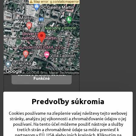
Externý obsah je
blokovaný Voľbami
súkromia
Prajete si načítať externý obsah?
Povoliť tentokrát
Povoliť a zapamätať -
súhlas s druhom cookie:
Funkčné
Otvoriť obsah v novom okne
Predvoľby súkromia
Cookies používame na zlepšenie vašej návštevy tejto webovej
Novinky
stránky, analýzu jej výkonnosti a zhromažďovanie údajov o jej
Niečo o nás
používaní. Na tento účel môžeme použiť nástroje a služby
Naša ponuka
tretích strán a zhromaždené údaje sa môžu preniesť k
Veľkostné tabuľky
partnerom v EÚ, USA alebo iných krajinách. Kliknutím na