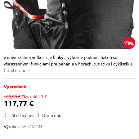
28%
v univerzálnej veľkosti je ľahký a výborne padnúci batoh so
všestrannými funkciami pre behanie v horách, turistiku i cyklistiku.
Čítajte viac
Vypredané
163,90 €
Zľava
46,13 €
117,77 €
Strážny pes
Doručenia
Výrobca:
SALOMON