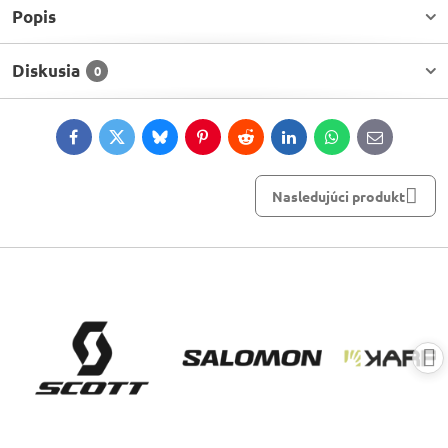
Popis
Diskusia
0
Facebook
Twitter
Bluesky
Pinterest
Reddit
LinkedIn
WhatsApp
E-
mail
Nasledujúci produkt