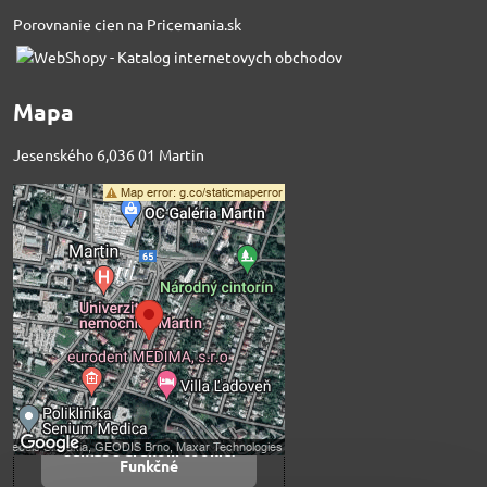
Porovnanie cien na Pricemania.sk
Mapa
Jesenského 6,036 01 Martin
Externý obsah je
blokovaný Voľbami
súkromia
Prajete si načítať externý obsah?
Povoliť tentokrát
Povoliť a zapamätať -
súhlas s druhom cookie:
Funkčné