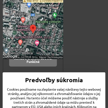
Externý obsah je
blokovaný Voľbami
súkromia
Prajete si načítať externý obsah?
Povoliť tentokrát
Povoliť a zapamätať -
súhlas s druhom cookie:
Funkčné
Otvoriť obsah v novom okne
Predvoľby súkromia
Cookies používame na zlepšenie vašej návštevy tejto webovej
Novinky
stránky, analýzu jej výkonnosti a zhromažďovanie údajov o jej
Niečo o nás
používaní. Na tento účel môžeme použiť nástroje a služby
Naša ponuka
tretích strán a zhromaždené údaje sa môžu preniesť k
Veľkostné tabuľky
partnerom v EÚ, USA alebo iných krajinách. Kliknutím na