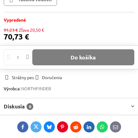
Vypredané
91,23 €
Zľava
20,50 €
70,73 €
Do košíka
Strážny pes
Doručenia
Výrobca:
NORTHFINDER
Diskusia
0
Facebook
Twitter
Bluesky
Pinterest
Reddit
LinkedIn
WhatsApp
E-
mail