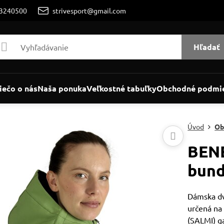
/3240500
strivesport@gmail.com
Hľadať
iečo o nás
Naša ponuka
Veľkostné tabuľky
Obchodné podmi
Úvod
Ob
BEN
bund
Dámska dv
určená na 
(SALMI) g