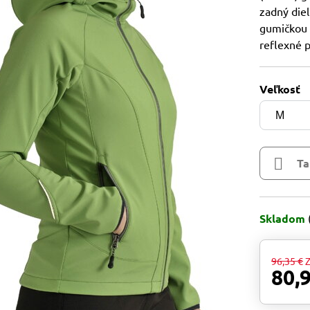
zadný die
gumičkou 
reflexné 
Veľkosť
Ta
Skladom
96,35 €
Z
80,