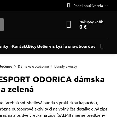
Panel používateľa
Nákupný košík
0 €
enky
Kontakt
Bicykle
Servis Lyží a snowboardov
lečenie
Dámske oblečenie
Bundy a vesty
ESPORT ODORICA dámska
a zelená
ojfarebná softshellová bunda s praktickou kapucňou,
rôzne outdoorové aktivity či na voľný čas.detaily: dlhý zips
aráž na zips dve vrecká na zips (SALMI) mierne predĺžený