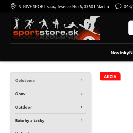
STRIVE SPORT s.r.o., Jesenského 6, 03601 Martin
043
Novinky
N
AKCIA
Oblečenie
Obuv
Outdoor
Batohy a tašky