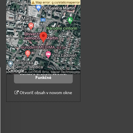
Externý obsah je
blokovaný Voľbami
súkromia
Prajete si načítať externý obsah?
Povoliť tentokrát
Povoliť a zapamätať -
súhlas s druhom cookie:
Funkčné
Otvoriť obsah v novom okne