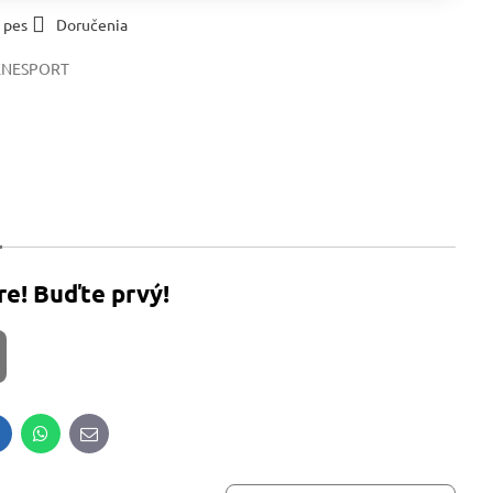
 pes
Doručenia
ENESPORT
re! Buďte prvý!
inkedIn
WhatsApp
E-
mail