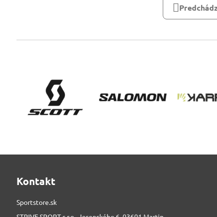
Predchádz
Kontakt
Sportstore.sk
STRIVE SPORT s.r.o., Jesenského 6, 03601 Martin