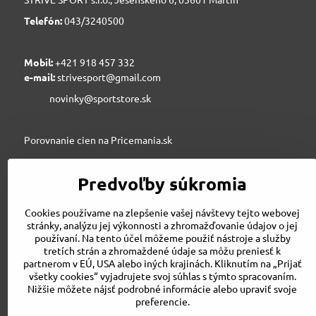
Telefón:
043/3240500
Mobil:
+421 918 457 332
e-mail:
strivesport@gmail.com
novinky@sportstore.sk
Porovnanie cien na Pricemania.sk
Predvoľby súkromia
Sportstore.sk
Cookies používame na zlepšenie vašej návštevy tejto webovej
stránky, analýzu jej výkonnosti a zhromažďovanie údajov o jej
používaní. Na tento účel môžeme použiť nástroje a služby
STRIVE SPORT s.r.o., Jesenského 6, 03601 Martin
tretích strán a zhromaždené údaje sa môžu preniesť k
043/3240500
partnerom v EÚ, USA alebo iných krajinách. Kliknutím na „Prijať
strivesport@gmail.com
všetky cookies“ vyjadrujete svoj súhlas s týmto spracovaním.
Nižšie môžete nájsť podrobné informácie alebo upraviť svoje
preferencie.
Porovnanie cien na Pricemania.sk