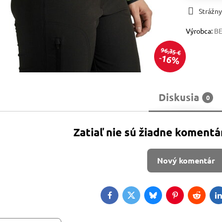
Strážny
Výrobca:
B
96,35 €
16%
Diskusia
0
Zatiaľ nie sú žiadne komentá
Nový komentár
Facebook
Twitter
Bluesky
Pinterest
Reddit
L