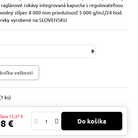
l raglánové rukávy integrovaná kapucňa s regulovateľnou
vodný stĺpec 8 000 mm priedušnosť 5 000 g/m2/24 hod.
prvky vyrobené na SLOVENSKU
buľka velkostí
(
1
ks)
ľava
15,37 €
Do košíka
98 €