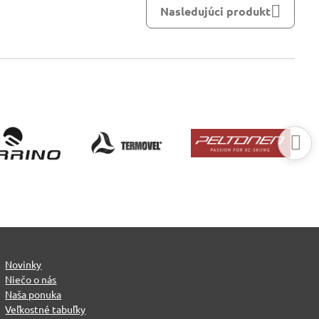
Nasledujúci produkt
Novinky
Niečo o nás
Naša ponuka
Veľkostné tabuľky