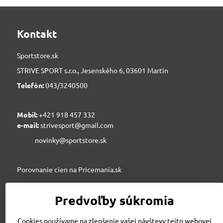
Kontakt
Sportstore.sk
STRIVE SPORT s.r.o., Jesenského 6, 03601 Martin
Telefón:
043/3240500
Mobil:
+421 918 457 332
e-mail:
strivesport@gmail.com
novinky@sportstore.sk
Porovnanie cien na Pricemania.sk
Predvoľby súkromia
Sportstore.sk
Cookies používame na zlepšenie vašej návštevy tejto webovej