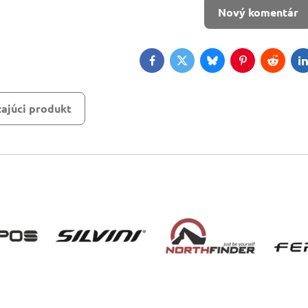
Nový komentár
Facebook
Twitter
Bluesky
Pinterest
Reddit
L
ajúci produkt