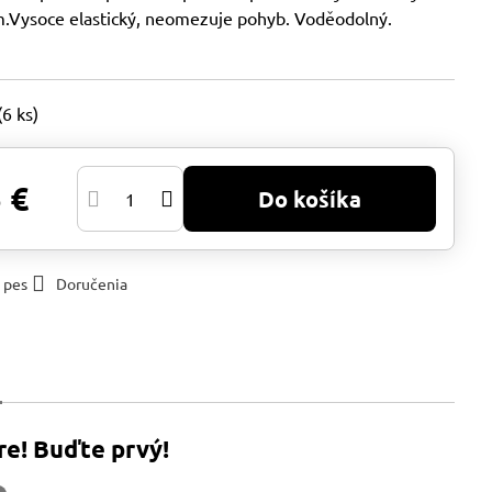
m.Vysoce elastický, neomezuje pohyb. Voděodolný.
(
6
ks)
 €
Do košíka
 pes
Doručenia
re! Buďte prvý!