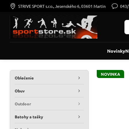
STRIVE SPORT s.r.o., Jesenského 6, 03601 Martin
043
Novinky
N
NOVINKA
Oblečenie
Obuv
Outdoor
Batohy a tašky