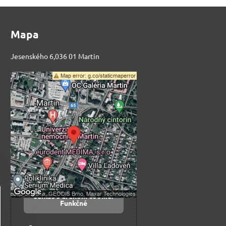
Mapa
Jesenského 6,036 01 Martin
Externý obsah je
blokovaný Voľbami
súkromia
Prajete si načítať externý obsah?
Povoliť tentokrát
Povoliť a zapamätať -
súhlas s druhom cookie:
Funkčné