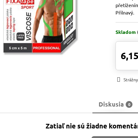
přetížení
Přilnavý.
Skladom
6,15
Strážny
Diskusia
0
Zatiaľ nie sú žiadne komentá