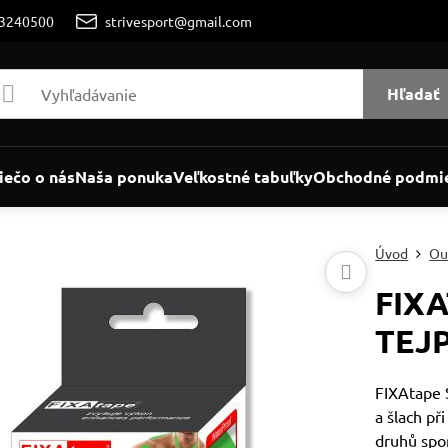
/3240500
strivesport@gmail.com
Hľadať
iečo o nás
Naša ponuka
Veľkostné tabuľky
Obchodné podmi
Úvod
Ou
FIX
TEJ
FIXAtape 
a šlach př
druhů spo