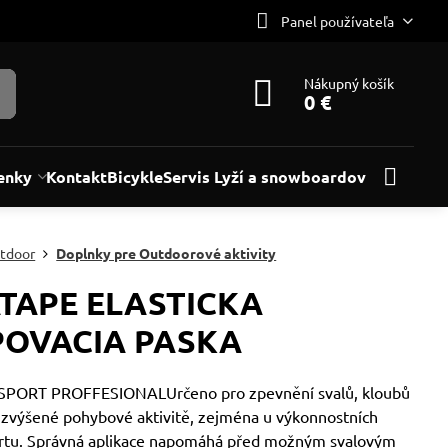
Panel používateľa
Nákupný košík
0 €
enky
Kontakt
Bicykle
Servis Lyží a snowboardov
tdoor
Doplnky pre Outdoorové aktivity
ATAPE ELASTICKA
POVACIA PASKA
SPORT PROFFESIONALUrčeno pro zpevnění svalů, kloubů
i zvýšené pohybové aktivitě, zejména u výkonnostních
rtu. Správná aplikace napomáhá před možným svalovým