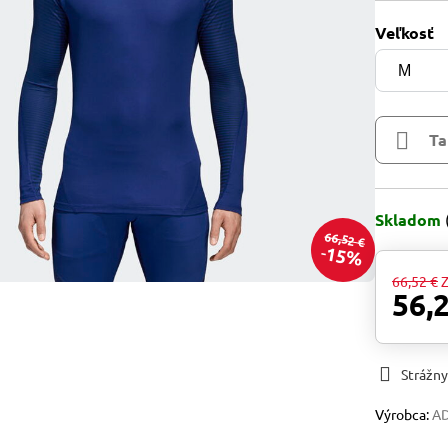
Veľkosť
Ta
Skladom
66,52 €
15%
66,52 €
Z
56,
Strážny
Výrobca:
A