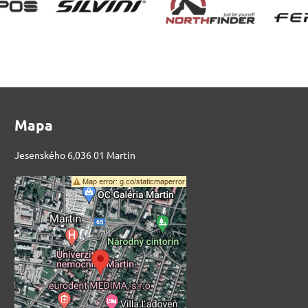
Mapa
Jesenského 6,036 01 Martin
Externý obsah je
blokovaný Voľbami
súkromia
Prajete si načítať externý obsah?
Povoliť tentokrát