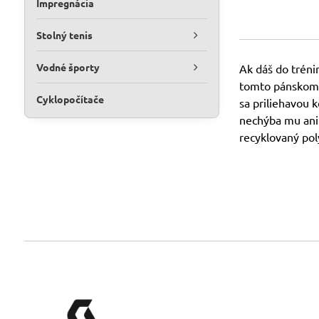
Impregnácia
Stolný tenis
Vodné športy
Ak dáš do tréni
tomto pánskom t
Cyklopočítače
sa priliehavou 
nechýba mu ani 
recyklovaný poly