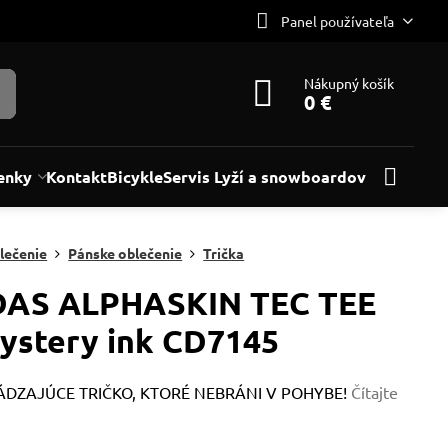
Panel používateľa
Nákupný košík
0 €
enky
Kontakt
Bicykle
Servis Lyží a snowboardov
lečenie
Pánske oblečenie
Trička
DAS ALPHASKIN TEC TEE
ystery ink CD7145
DZAJÚCE TRIČKO, KTORÉ NEBRÁNI V POHYBE!
Čítajte