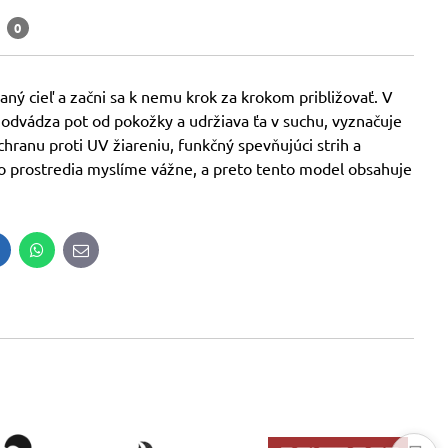
a
0
aný cieľ a začni sa k nemu krok za krokom približovať. V
 odvádza pot od pokožky a udržiava ťa v suchu, vyznačuje
hranu proti UV žiareniu, funkčný spevňujúci strih a
ho prostredia myslíme vážne, a preto tento model obsahuje
inkedIn
WhatsApp
E-
mail