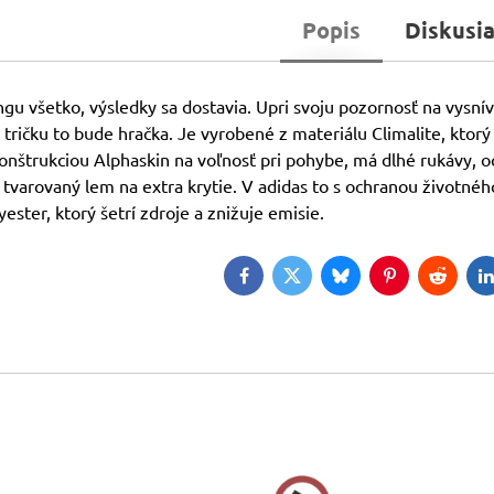
Popis
Diskusi
ngu všetko, výsledky sa dostavia. Upri svoju pozornosť na vysnív
ričku to bude hračka. Je vyrobené z materiálu Climalite, ktorý
konštrukciou Alphaskin na voľnosť pri pohybe, má dlhé rukávy, oc
tvarovaný lem na extra krytie. V adidas to s ochranou životné
ester, ktorý šetrí zdroje a znižuje emisie.
Facebook
Twitter
Bluesky
Pinterest
Reddit
L