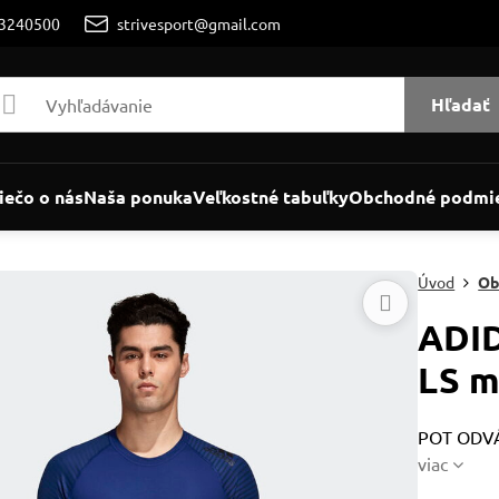
/3240500
strivesport@gmail.com
Hľadať
iečo o nás
Naša ponuka
Veľkostné tabuľky
Obchodné podmi
Úvod
Ob
ADI
LS m
POT ODVÁ
viac