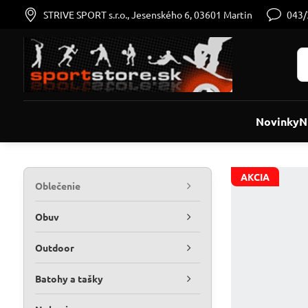
STRIVE SPORT s.r.o., Jesenského 6, 03601 Martin
043
Novinky
N
AKCIA
Oblečenie
Obuv
Outdoor
Batohy a tašky