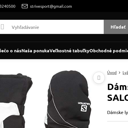
/3240500
strivesport@gmail.com
Hľadať
iečo o nás
Naša ponuka
Veľkostné tabuľky
Obchodné podmi
Úvod
Ly
Dáms
SALO
Dámske ly