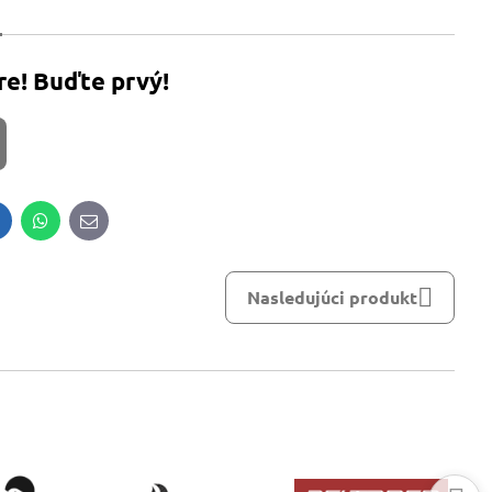
re! Buďte prvý!
inkedIn
WhatsApp
E-
mail
Nasledujúci produkt