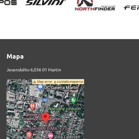
Mapa
Jesenského 6,036 01 Martin
Externý obsah je
blokovaný Voľbami
súkromia
Prajete si načítať externý obsah?
Povoliť tentokrát