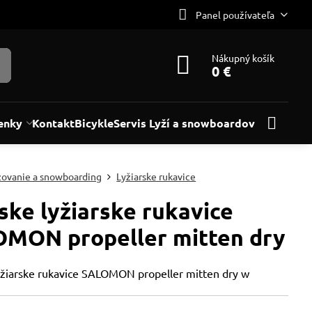
Panel používateľa
Nákupný košík
0 €
enky
Kontakt
Bicykle
Servis Lyží a snowboardov
žovanie a snowboarding
Lyžiarske rukavice
ke lyžiarske rukavice
MON propeller mitten dry
žiarske rukavice SALOMON propeller mitten dry w