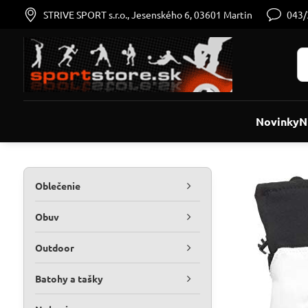
STRIVE SPORT s.r.o., Jesenského 6, 03601 Martin
043
Novinky
N
Oblečenie
Obuv
Outdoor
Batohy a tašky