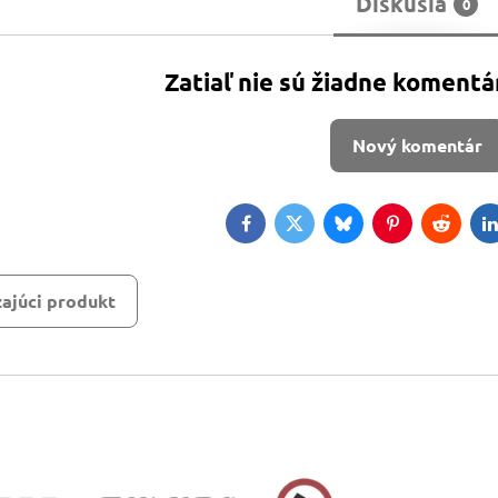
Diskusia
0
Zatiaľ nie sú žiadne komentá
Nový komentár
Facebook
Twitter
Bluesky
Pinterest
Reddit
L
ajúci produkt