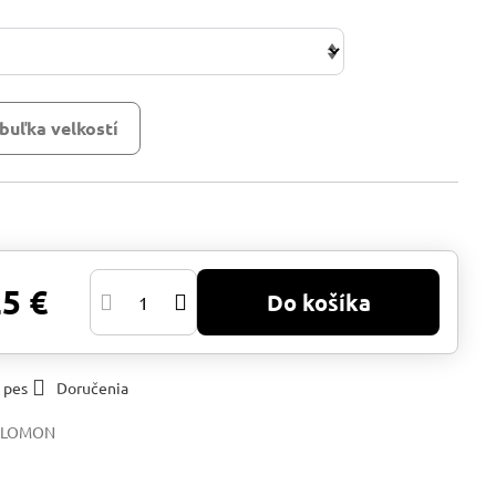
buľka velkostí
25 €
Do košíka
 pes
Doručenia
ALOMON