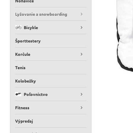
Nohavice
Lyžovanie a snowboarding
Bicykle
Športtestery
Korčule
Tenis
Kolobežky
Poľovníctvo
Fitness
Výpredaj