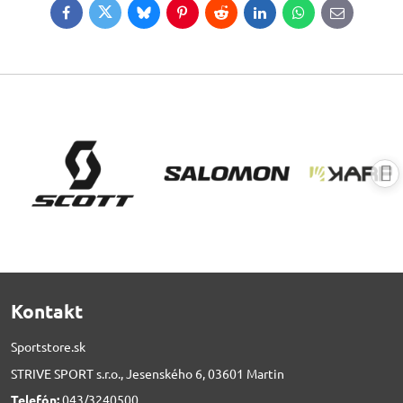
Facebook
Twitter
Bluesky
Pinterest
Reddit
LinkedIn
WhatsApp
E-
mail
Kontakt
Sportstore.sk
STRIVE SPORT s.r.o., Jesenského 6, 03601 Martin
Telefón:
043/3240500