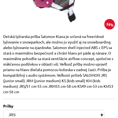
36%
Detská lyžiarska prilba Salomon Kiana je určená na freeridové
lyžovanie v snowparkoch, ale možno ju využiť aj na snowboarding
alebo lyžovanie na zjazdovke. Salomon shell injected ABS + EPS sa
stará o maximálnu bezpečnosť a chráni hlavu pri páde aj náraze. O
maximálne pohodlie sa stará ventilácie airflow concept, spoločne s
mäkčenou podšívkou v oblasti uší. Veľkosť prilby možno upraviť
priamo na hlavu dieťaťa pomocou kolieska v zadnej časti. Prilba je
kompatibilný s audio systémom. Veľkosti prilieb SALOMON JRS
(junior small) JRM (junior medium) KS (kids small) KM (kids
medium) JRS/51 cm-55 cm JRM55 cm-58 cm KS49 cm-53 cm KM53
cm-56 cm
Prilby