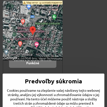
Externý obsah je
blokovaný Voľbami
súkromia
Prajete si načítať externý obsah?
Povoliť tentokrát
Povoliť a zapamätať -
súhlas s druhom cookie:
Funkčné
Otvoriť obsah v novom okne
Predvoľby súkromia
Cookies používame na zlepšenie vašej návštevy tejto webovej
Novinky
stránky, analýzu jej výkonnosti a zhromažďovanie údajov o jej
Niečo o nás
používaní. Na tento účel môžeme použiť nástroje a služby
Naša ponuka
tretích strán a zhromaždené údaje sa môžu preniesť k
Veľkostné tabuľky