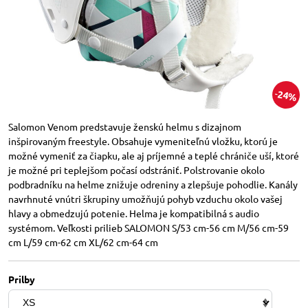
24%
Salomon Venom predstavuje ženskú helmu s dizajnom
inšpirovaným freestyle. Obsahuje vymeniteľnú vložku, ktorú je
možné vymeniť za čiapku, ale aj príjemné a teplé chrániče uší, ktoré
je možné pri teplejšom počasí odstrániť. Polstrovanie okolo
podbradníku na helme znižuje odreniny a zlepšuje pohodlie. Kanály
navrhnuté vnútri škrupiny umožňujú pohyb vzduchu okolo vašej
hlavy a obmedzujú potenie. Helma je kompatibilná s audio
systémom. Veľkosti prilieb SALOMON S/53 cm-56 cm M/56 cm-59
cm L/59 cm-62 cm XL/62 cm-64 cm
Prilby