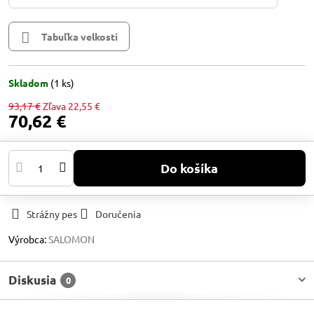
Tabuľka velkostí
Skladom
(
1
ks)
93,17 €
Zľava
22,55 €
70,62 €
Do košíka
Strážny pes
Doručenia
Výrobca:
SALOMON
Diskusia
0