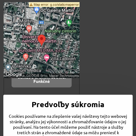
Externý obsah je
blokovaný Voľbami
súkromia
Prajete si načítať externý obsah?
Povoliť tentokrát
Povoliť a zapamätať -
súhlas s druhom cookie:
Funkčné
Otvoriť obsah v novom okne
Predvoľby súkromia
Cookies používame na zlepšenie vašej návštevy tejto webovej
Novinky
stránky, analýzu jej výkonnosti a zhromažďovanie údajov o jej
Niečo o nás
používaní. Na tento účel môžeme použiť nástroje a služby
Naša ponuka
tretích strán a zhromaždené údaje sa môžu preniesť k