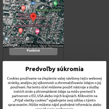
blokovaný Voľbami
súkromia
Prajete si načítať externý obsah?
Povoliť tentokrát
Povoliť a zapamätať -
súhlas s druhom cookie:
Funkčné
Otvoriť obsah v novom okne
Predvoľby súkromia
Cookies používame na zlepšenie vašej návštevy tejto webovej
Novinky
stránky, analýzu jej výkonnosti a zhromažďovanie údajov o jej
Niečo o nás
používaní. Na tento účel môžeme použiť nástroje a služby
Naša ponuka
tretích strán a zhromaždené údaje sa môžu preniesť k
Veľkostné tabuľky
partnerom v EÚ, USA alebo iných krajinách. Kliknutím na
Obchodné podmienky
„Prijať všetky cookies“ vyjadrujete svoj súhlas s týmto
spracovaním. Nižšie môžete nájsť podrobné informácie alebo
Kontakt
upraviť svoje preferencie.