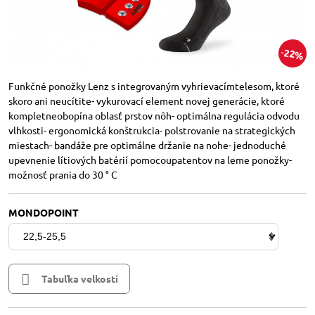
22%
Funkčné ponožky Lenz s integrovaným vyhrievacímtelesom, ktoré
skoro ani neucítite- vykurovací element novej generácie, ktoré
kompletneobopína oblasť prstov nôh- optimálna regulácia odvodu
vlhkosti- ergonomická konštrukcia- polstrovanie na strategických
miestach- bandáže pre optimálne držanie na nohe- jednoduché
upevnenie lítiových batérií pomocoupatentov na leme ponožky-
možnosť prania do 30 ° C
MONDOPOINT
Tabuľka velkostí