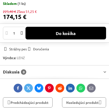
Skladom
(
1
ks)
225,40 €
Zľava
51,25 €
174,15 €
Do košíka
Strážny pes
Doručenia
Výrobca:
LENZ
Diskusia
0
Facebook
Twitter
Bluesky
Pinterest
Reddit
LinkedIn
WhatsApp
E-
mail
Predchádzajúci produkt
Nasledujúci produkt