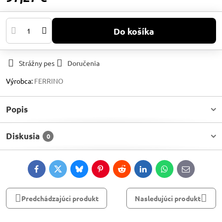
Do košíka
Strážny pes
Doručenia
Výrobca:
FERRINO
Popis
Diskusia
0
Facebook
Twitter
Bluesky
Pinterest
Reddit
LinkedIn
WhatsApp
E-
mail
Predchádzajúci produkt
Nasledujúci produkt