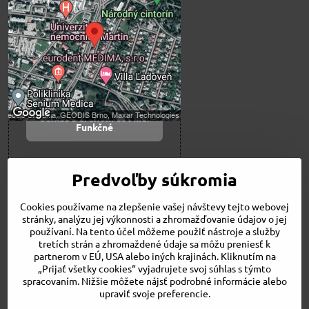
blokovaný Voľbami
súkromia
Prajete si načítať externý obsah?
Povoliť tentokrát
Povoliť a zapamätať -
súhlas s druhom cookie:
Funkčné
Otvoriť obsah v novom okne
Predvoľby súkromia
Cookies používame na zlepšenie vašej návštevy tejto webovej
Novinky
stránky, analýzu jej výkonnosti a zhromažďovanie údajov o jej
Niečo o nás
používaní. Na tento účel môžeme použiť nástroje a služby
Naša ponuka
tretích strán a zhromaždené údaje sa môžu preniesť k
Veľkostné tabuľky
partnerom v EÚ, USA alebo iných krajinách. Kliknutím na
Obchodné podmienky
„Prijať všetky cookies“ vyjadrujete svoj súhlas s týmto
spracovaním. Nižšie môžete nájsť podrobné informácie alebo
Kontakt
upraviť svoje preferencie.
Bicykle