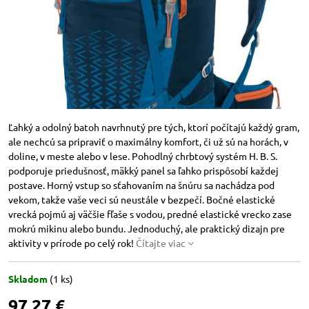
Ľahký a odolný batoh navrhnutý pre tých, ktorí počítajú každý gram,
ale nechcú sa pripraviť o maximálny komfort, či už sú na horách, v
doline, v meste alebo v lese. Pohodlný chrbtový systém H. B. S.
podporuje priedušnosť, mäkký panel sa ľahko prispôsobí každej
postave. Horný vstup so sťahovaním na šnúru sa nachádza pod
vekom, takže vaše veci sú neustále v bezpečí. Bočné elastické
vrecká pojmú aj väčšie fľaše s vodou, predné elastické vrecko zase
mokrú mikinu alebo bundu. Jednoduchý, ale praktický dizajn pre
aktivity v prírode po celý rok!
Čítajte viac
Skladom
(
1
ks)
97,27 €