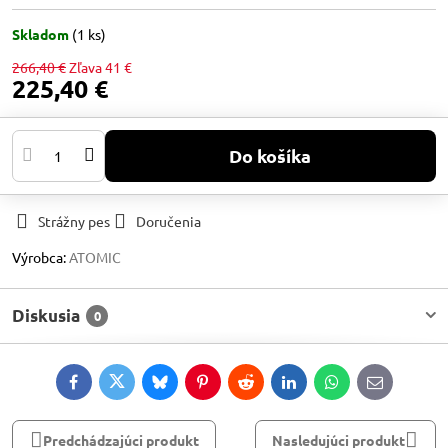
Skladom
(
1
ks)
266,40 €
Zľava
41 €
225,40 €
Do košíka
Strážny pes
Doručenia
Výrobca:
ATOMIC
Diskusia
0
Facebook
Twitter
Bluesky
Pinterest
Reddit
LinkedIn
WhatsApp
E-
mail
Predchádzajúci produkt
Nasledujúci produkt