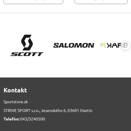
Kontakt
Sportstore.sk
STRIVE SPORT s.r.o., Jesenského 6, 03601 Martin
Telefón:
043/3240500