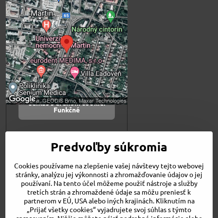
Externý obsah je
blokovaný Voľbami
súkromia
Prajete si načítať externý obsah?
Povoliť tentokrát
Povoliť a zapamätať -
súhlas s druhom cookie:
Funkčné
Otvoriť obsah v novom okne
Predvoľby súkromia
Cookies používame na zlepšenie vašej návštevy tejto webovej
Novinky
stránky, analýzu jej výkonnosti a zhromažďovanie údajov o jej
Niečo o nás
používaní. Na tento účel môžeme použiť nástroje a služby
Naša ponuka
tretích strán a zhromaždené údaje sa môžu preniesť k
Veľkostné tabuľky
partnerom v EÚ, USA alebo iných krajinách. Kliknutím na
Obchodné podmienky
„Prijať všetky cookies“ vyjadrujete svoj súhlas s týmto