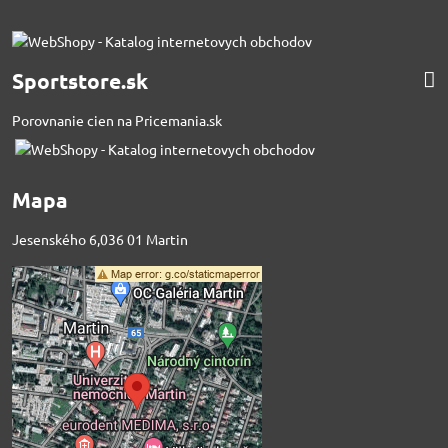
Sportstore.sk
Porovnanie cien na Pricemania.sk
Mapa
Jesenského 6,036 01 Martin
Externý obsah je
blokovaný Voľbami
súkromia
Prajete si načítať externý obsah?
Povoliť tentokrát