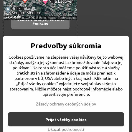
Povoliť a zapamätať -
súhlas s druhom cookie:
Funkčné
Otvoriť obsah v novom okne
Predvoľby súkromia
Cookies používame na zlepšenie vašej návštevy tejto webovej
Novinky
stránky, analýzu jej výkonnosti a zhromažďovanie údajov o jej
Niečo o nás
používaní. Na tento účel môžeme použiť nástroje a služby
Naša ponuka
tretích strán a zhromaždené údaje sa môžu preniesť k
Veľkostné tabuľky
partnerom v EÚ, USA alebo iných krajinách. Kliknutím na
Obchodné podmienky
„Prijať všetky cookies“ vyjadrujete svoj súhlas s týmto
spracovaním. Nižšie môžete nájsť podrobné informácie alebo
Kontakt
upraviť svoje preferencie.
Bicykle
Zásady ochrany osobných údajov
©
2026
Copyright
Prijať všetky cookies
Predvoľby súkromia
Zásady ochrany osobných údajov
Stav objednávky
Ukázať podrobnosti
Vytvorené pomocou:
BiznisWeb.sk