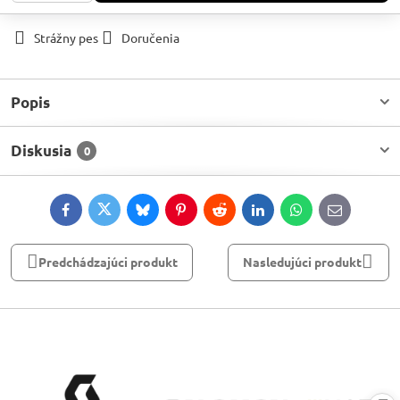
Strážny pes
Doručenia
Popis
Diskusia
0
Facebook
Twitter
Bluesky
Pinterest
Reddit
LinkedIn
WhatsApp
E-
mail
Predchádzajúci produkt
Nasledujúci produkt