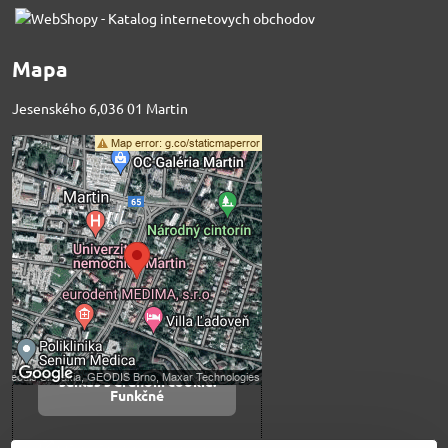
Mapa
Jesenského 6,036 01 Martin
Externý obsah je
blokovaný Voľbami
súkromia
Prajete si načítať externý obsah?
Povoliť tentokrát
Povoliť a zapamätať -
súhlas s druhom cookie:
Funkčné
Otvoriť obsah v novom okne