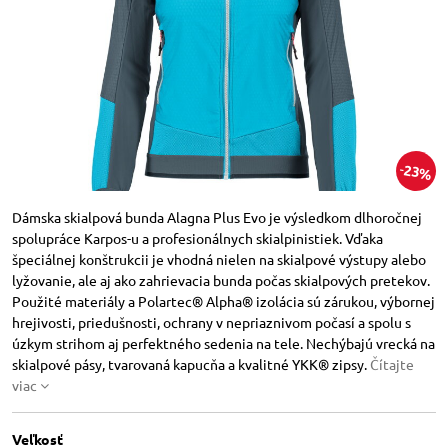
23%
Dámska skialpová bunda Alagna Plus Evo je výsledkom dlhoročnej
spolupráce Karpos-u a profesionálnych skialpinistiek. Vďaka
špeciálnej konštrukcii je vhodná nielen na skialpové výstupy alebo
lyžovanie, ale aj ako zahrievacia bunda počas skialpových pretekov.
Použité materiály a Polartec® Alpha® izolácia sú zárukou, výbornej
hrejivosti, priedušnosti, ochrany v nepriaznivom počasí a spolu s
úzkym strihom aj perfektného sedenia na tele. Nechýbajú vrecká na
skialpové pásy, tvarovaná kapucňa a kvalitné YKK® zipsy.
Čítajte
viac
Veľkosť