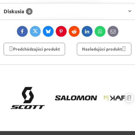
Diskusia
0
Facebook
Twitter
Bluesky
Pinterest
Reddit
LinkedIn
WhatsApp
E-
mail
Predchádzajúci produkt
Nasledujúci produkt