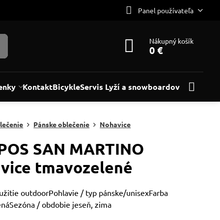
Panel používateľa
Nákupný košík
0 €
enky
Kontakt
Bicykle
Servis Lyží a snowboardov
lečenie
Pánske oblečenie
Nohavice
POS SAN MARTINO
vice tmavozelené
oužitie outdoorPohlavie / typ pánske/unisexFarba
náSezóna / obdobie jeseň, zima