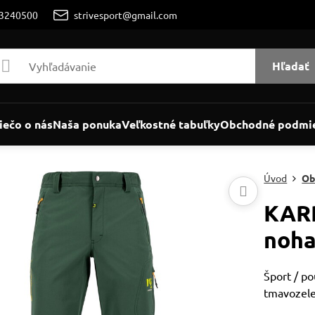
/3240500
strivesport@gmail.com
Hľadať
iečo o nás
Naša ponuka
Veľkostné tabuľky
Obchodné podmi
Úvod
Ob
KAR
noha
Šport / p
tmavozele