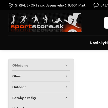
STRIVE SPORT s.r.o., Jesenského 6, 03601 Martin
043
Novinky
N
Oblečenie
Obuv
Outdoor
Batohy a tašky