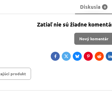
Diskusia
0
Zatiaľ nie sú žiadne komentá
Nový komentár
Facebook
Twitter
Bluesky
Pinterest
Reddit
L
ajúci produkt