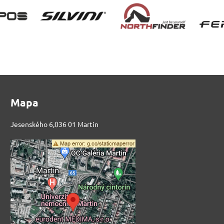
Mapa
Jesenského 6,036 01 Martin
Externý obsah je
blokovaný Voľbami
súkromia
Prajete si načítať externý obsah?