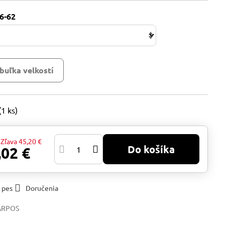
6-62
buľka velkostí
(
1
ks)
Zľava
45,20 €
Do košíka
,02 €
 pes
Doručenia
ARPOS