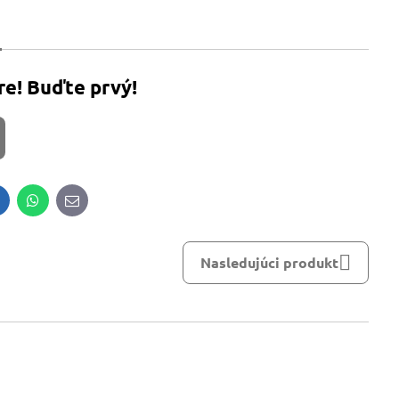
re! Buďte prvý!
inkedIn
WhatsApp
E-
mail
Nasledujúci produkt