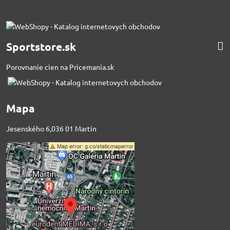
Sportstore.sk
Porovnanie cien na Pricemania.sk
Mapa
Jesenského 6,036 01 Martin
Externý obsah je
blokovaný Voľbami
súkromia
Prajete si načítať externý obsah?