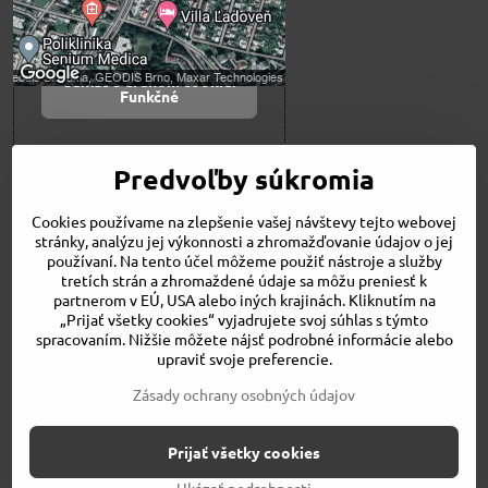
Povoliť tentokrát
Povoliť a zapamätať -
súhlas s druhom cookie:
Funkčné
Otvoriť obsah v novom okne
Predvoľby súkromia
Cookies používame na zlepšenie vašej návštevy tejto webovej
Novinky
stránky, analýzu jej výkonnosti a zhromažďovanie údajov o jej
Niečo o nás
používaní. Na tento účel môžeme použiť nástroje a služby
Naša ponuka
tretích strán a zhromaždené údaje sa môžu preniesť k
Veľkostné tabuľky
partnerom v EÚ, USA alebo iných krajinách. Kliknutím na
Obchodné podmienky
„Prijať všetky cookies“ vyjadrujete svoj súhlas s týmto
spracovaním. Nižšie môžete nájsť podrobné informácie alebo
Kontakt
upraviť svoje preferencie.
Bicykle
Zásady ochrany osobných údajov
©
2026
Copyright
Prijať všetky cookies
Predvoľby súkromia
Zásady ochrany osobných údajov
Stav objednávky