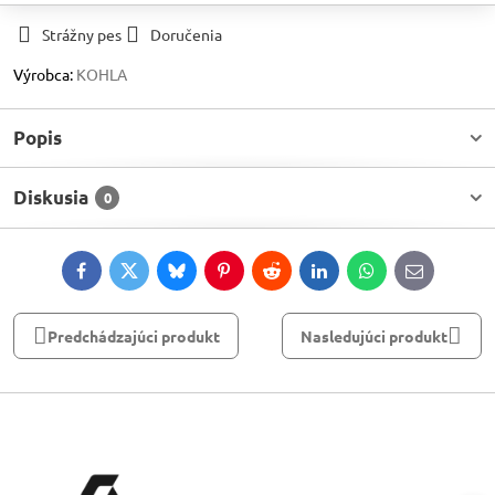
Strážny pes
Doručenia
Výrobca:
KOHLA
Popis
Diskusia
0
Facebook
Twitter
Bluesky
Pinterest
Reddit
LinkedIn
WhatsApp
E-
mail
Predchádzajúci produkt
Nasledujúci produkt