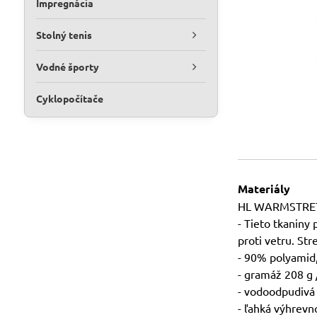
Impregnácia
Stolný tenis
Vodné športy
Cyklopočítače
Materiály
HL WARMSTRETC
- Tieto tkaniny
proti vetru. Str
- 90% polyamid
- gramáž 208 g
- vodoodpudivá
- ľahká výhrevn