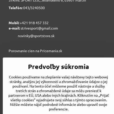
Telefón:
043/3240500
Mobil:
+421 918 457 332
e-mail:
strivesport@gmail.com
novinky@sportstore.sk
Porovnanie cien na Pricemania.sk
Predvoľby súkromia
Sportstore.sk
Cookies používame na zlepšenie vašej návštevy tejto webovej
stránky, analýzu jej výkonnosti a zhromažďovanie údajov o jej
používaní. Na tento účel môžeme použiť nástroje a služby
STRIVE SPORT s.r.o., Jesenského 6, 03601 Martin
tretích strán a zhromaždené údaje sa môžu preniesť k
043/3240500
partnerom v EÚ, USA alebo iných krajinách. Kliknutím na „Prijať
strivesport@gmail.com
všetky cookies“ vyjadrujete svoj súhlas s týmto spracovaním.
Nižšie môžete nájsť podrobné informácie alebo upraviť svoje
preferencie.
Porovnanie cien na Pricemania.sk