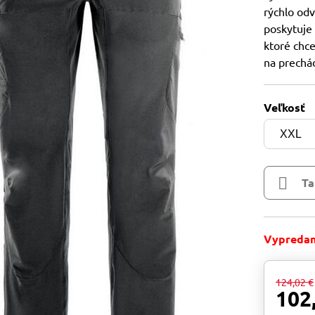
rýchlo odv
poskytuje 
ktoré chce
na prechád
Veľkosť
Ta
Vypreda
124,02 €
102