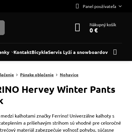
Panel používateľa
Nákupný košík
0 €
enky
Kontakt
Bicykle
Servis Lyží a snowboardov
lečenie
Pánske oblečenie
Nohavice
INO Hervey Winter Pants
k
 medzi kalhotami značky Ferrino! Univerzálne kalhoty s
ateplením a priliehavým strihom sú vhodné pre celoročné
 Strečový materiál zabezpečuje voľnosť pohybu, súčasne