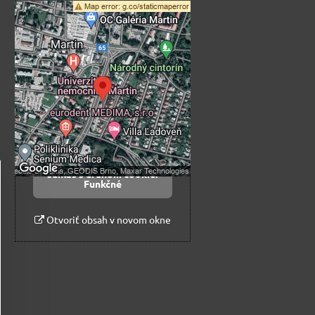
Externý obsah je
blokovaný Voľbami
súkromia
Prajete si načítať externý obsah?
Povoliť tentokrát
Povoliť a zapamätať -
súhlas s druhom cookie:
Funkčné
Otvoriť obsah v novom okne