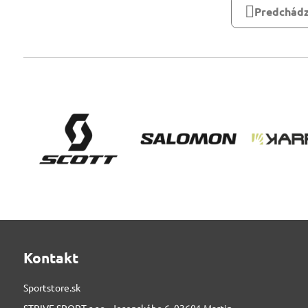
Predchádz
Kontakt
Sportstore.sk
STRIVE SPORT s.r.o., Jesenského 6, 03601 Martin