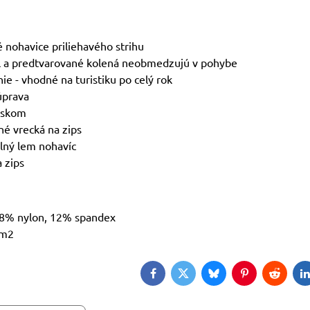
 nohavice priliehavého strihu
l a predtvarované kolená neobmedzujú v pohybe
ie - vhodné na turistiku po celý rok
úprava
askom
é vrecká na zips
lný lem nohavíc
 zips
 8% nylon, 12% spandex
/m2
Facebook
Twitter
Bluesky
Pinterest
Reddit
L