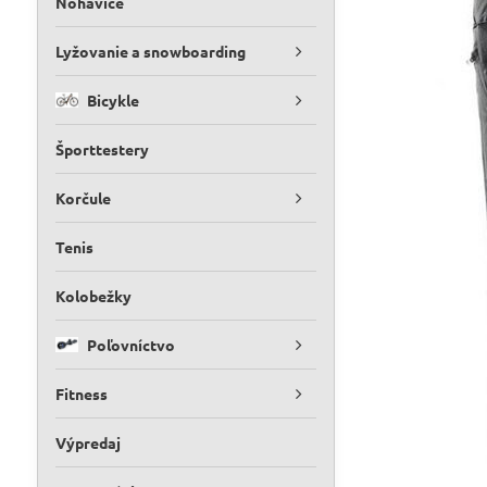
Nohavice
Lyžovanie a snowboarding
Bicykle
Športtestery
Korčule
Tenis
Kolobežky
Poľovníctvo
Fitness
Výpredaj