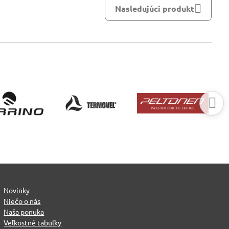
Nasledujúci produkt
Novinky
Niečo o nás
Naša ponuka
Veľkostné tabuľky