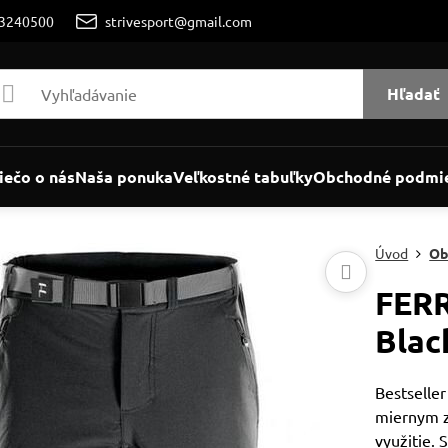
/3240500
strivesport@gmail.com
Hľadať
iečo o nás
Naša ponuka
Veľkostné tabuľky
Obchodné podmi
Úvod
Ob
FERR
Blac
Bestseller
miernym z
využitie.