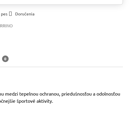
 pes
Doručenia
ERRINO
a
0
váhu medzi tepelnou ochranou, priedušnosťou a odolnosťou
čnejšie športové aktivity.