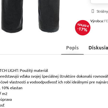
Strážny
Výrobca:
F
124,02 €
17%
Popis
Diskusi
H LIGHT: Použitý materiál
 predstavujú vďaka svojej špeciálnej štruktúre dokonalú rovno
ečové vlastnosti a vodoodpudivosť ich robí ideálnymi pre najnáro
, 10% elastan
 / m2
 úprava
osť