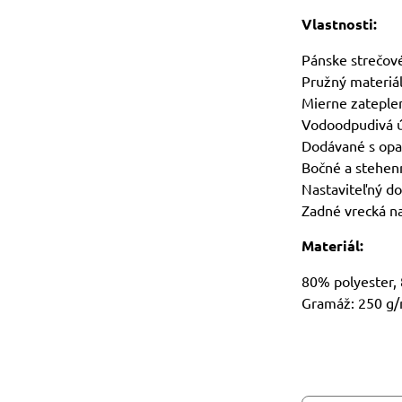
Vlastnosti:
Pánske strečové
Pružný materiá
Mierne zateplen
Vodoodpudivá 
Dodávané s op
Bočné a stehenn
Nastaviteľný do
Zadné vrecká na
Materiál:
80% polyester,
Gramáž: 250 g