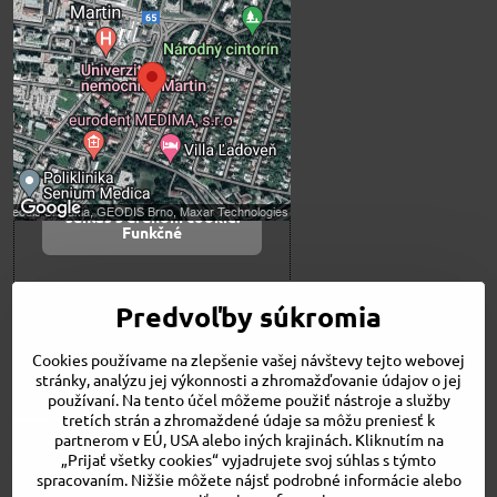
Externý obsah je
blokovaný Voľbami
súkromia
Prajete si načítať externý obsah?
Povoliť tentokrát
Povoliť a zapamätať -
súhlas s druhom cookie:
Funkčné
Otvoriť obsah v novom okne
Predvoľby súkromia
Cookies používame na zlepšenie vašej návštevy tejto webovej
Novinky
stránky, analýzu jej výkonnosti a zhromažďovanie údajov o jej
Niečo o nás
používaní. Na tento účel môžeme použiť nástroje a služby
Naša ponuka
tretích strán a zhromaždené údaje sa môžu preniesť k
Veľkostné tabuľky
partnerom v EÚ, USA alebo iných krajinách. Kliknutím na
Obchodné podmienky
„Prijať všetky cookies“ vyjadrujete svoj súhlas s týmto
spracovaním. Nižšie môžete nájsť podrobné informácie alebo
Kontakt