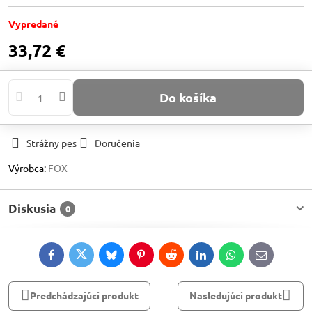
Vypredané
33,72 €
Do košíka
Strážny pes
Doručenia
Výrobca:
FOX
Diskusia
0
Facebook
Twitter
Bluesky
Pinterest
Reddit
LinkedIn
WhatsApp
E-
mail
Predchádzajúci produkt
Nasledujúci produkt