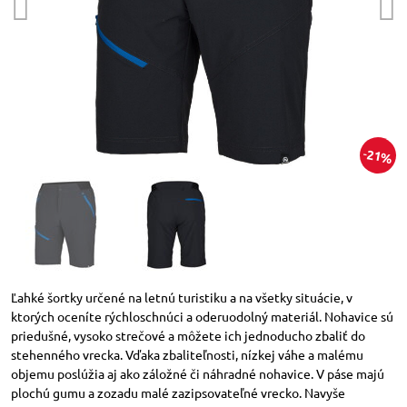
21%
Ľahké šortky určené na letnú turistiku a na všetky situácie, v
ktorých oceníte rýchloschnúci a oderuodolný materiál. Nohavice sú
priedušné, vysoko strečové a môžete ich jednoducho zbaliť do
stehenného vrecka. Vďaka zbaliteľnosti, nízkej váhe a malému
objemu poslúžia aj ako záložné či náhradné nohavice. V páse majú
plochú gumu a zozadu malé zazipsovateľné vrecko. Navyše