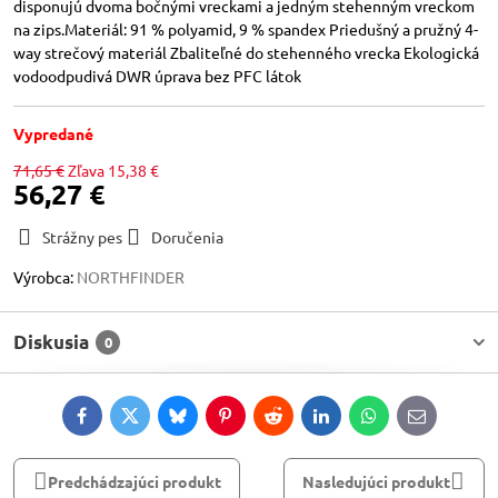
disponujú dvoma bočnými vreckami a jedným stehenným vreckom
na zips.Materiál: 91 % polyamid, 9 % spandex Priedušný a pružný 4-
way strečový materiál Zbaliteľné do stehenného vrecka Ekologická
vodoodpudivá DWR úprava bez PFC látok
Vypredané
71,65 €
Zľava
15,38 €
56,27 €
Strážny pes
Doručenia
Výrobca:
NORTHFINDER
Diskusia
0
Facebook
Twitter
Bluesky
Pinterest
Reddit
LinkedIn
WhatsApp
E-
mail
Predchádzajúci produkt
Nasledujúci produkt