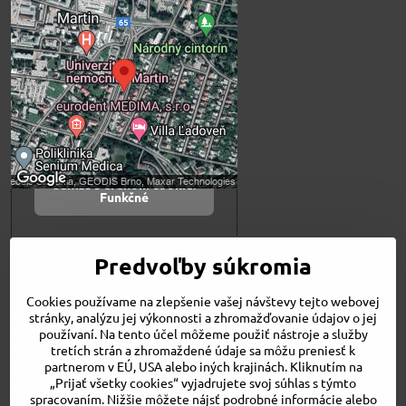
Externý obsah je
blokovaný Voľbami
súkromia
Prajete si načítať externý obsah?
Povoliť tentokrát
Povoliť a zapamätať -
súhlas s druhom cookie:
Funkčné
Otvoriť obsah v novom okne
Predvoľby súkromia
Cookies používame na zlepšenie vašej návštevy tejto webovej
Novinky
stránky, analýzu jej výkonnosti a zhromažďovanie údajov o jej
Niečo o nás
používaní. Na tento účel môžeme použiť nástroje a služby
Naša ponuka
tretích strán a zhromaždené údaje sa môžu preniesť k
Veľkostné tabuľky
partnerom v EÚ, USA alebo iných krajinách. Kliknutím na
Obchodné podmienky
„Prijať všetky cookies“ vyjadrujete svoj súhlas s týmto
spracovaním. Nižšie môžete nájsť podrobné informácie alebo
Kontakt