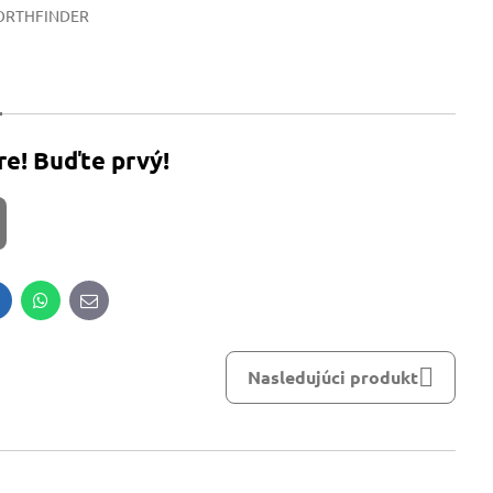
ORTHFINDER
re! Buďte prvý!
inkedIn
WhatsApp
E-
mail
Nasledujúci produkt