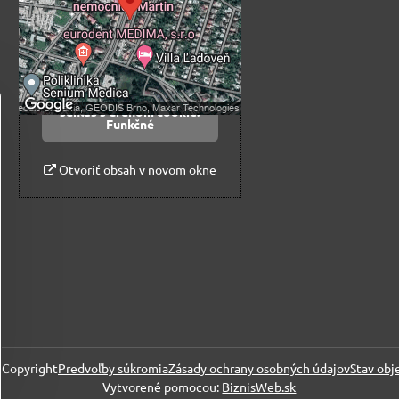
Prajete si načítať externý obsah?
Povoliť tentokrát
Povoliť a zapamätať -
súhlas s druhom cookie:
Funkčné
Otvoriť obsah v novom okne
Copyright
Predvoľby súkromia
Zásady ochrany osobných údajov
Stav obj
Vytvorené pomocou:
BiznisWeb.sk