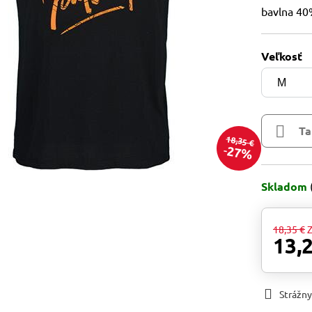
bavlna 40
Veľkosť
Ta
18,35 €
27%
Skladom
18,35 €
Z
13,
Strážny