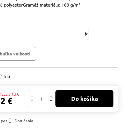
% polyesterGramáž materiálu: 160 g/m²
buľka velkostí
(
1
ks)
ľava
5,13 €
Do košíka
22 €
 pes
Doručenia