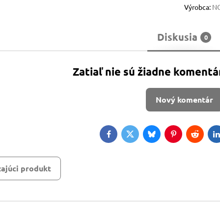
Výrobca:
N
Diskusia
0
Zatiaľ nie sú žiadne komentá
Nový komentár
Facebook
Twitter
Bluesky
Pinterest
Reddit
L
ajúci produkt