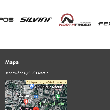
Mapa
Jesenského 6,036 01 Martin
Externý obsah je
blokovaný Voľbami
súkromia