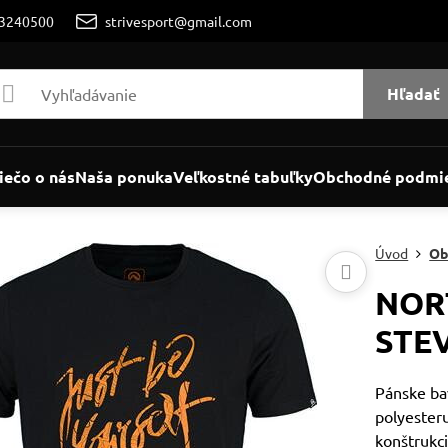
/3240500
strivesport@gmail.com
Hľadať
iečo o nás
Naša ponuka
Veľkostné tabuľky
Obchodné podmi
Úvod
Ob
NOR
STEV
Pánske bav
polyester
konštrukci