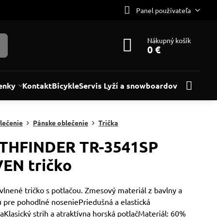
Panel používateľa
Nákupný košík
0 €
enky
Kontakt
Bicykle
Servis Lyží a snowboardov
lečenie
Pánske oblečenie
Trička
THFINDER TR-3541SP
EN tričko
lnené tričko s potlačou. Zmesový materiál z bavlny a
u pre pohodlné noseniePriedušná a elastická
aKlasický strih a atraktívna horská potlačMateriál: 60%