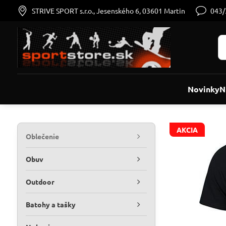
STRIVE SPORT s.r.o., Jesenského 6, 03601 Martin
043
Novinky
N
AKCIA
Oblečenie
Obuv
Outdoor
Batohy a tašky