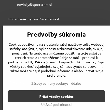
novinky@sportstore.sk
Porovnanie cien na Pricemania.sk
Predvoľby súkromia
Sportstore.sk
Cookies používame na zlepšenie vašej návštevy tejto webovej
stránky, analýzu jej výkonnosti a zhromažďovanie údajov o jej
používaní. Na tento účel môžeme použiť nástroje a služby
STRIVE SPORT s.r.o., Jesenského 6, 03601 Martin
tretích strán a zhromaždené údaje sa môžu preniesť k
043/3240500
partnerom v EÚ, USA alebo iných krajinách. Kliknutím na „Prijať
strivesport@gmail.com
všetky cookies“ vyjadrujete svoj súhlas s týmto spracovaním.
Nižšie môžete nájsť podrobné informácie alebo upraviť svoje
preferencie.
Porovnanie cien na Pricemania.sk
Zásady ochrany osobných údajov
Prijať všetky cookies
©
2026
Ukázať podrobnosti