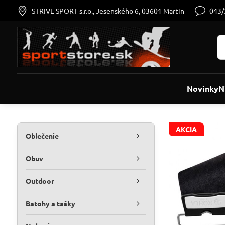
STRIVE SPORT s.r.o., Jesenského 6, 03601 Martin
043
Novinky
N
AKCIA
Oblečenie
Obuv
Outdoor
Batohy a tašky