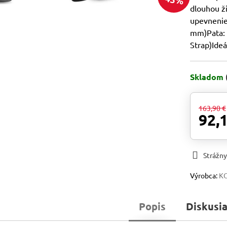
dlouhou ž
upevnenie
mm)Pata: n
Strap)Ideá
Skladom
163,90 €
92,
Strážny
Výrobca:
K
Popis
Diskusi