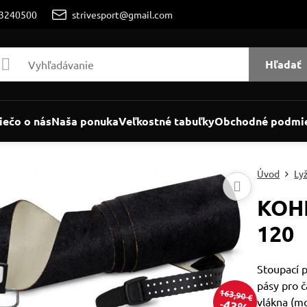
/3240500
strivesport@gmail.com
Hľadať
iečo o nás
Naša ponuka
Veľkostné tabuľky
Obchodné podmi
Úvod
Ly
KOHL
120
Stoupací p
pásy pro 
163,90 €
vlákna (m
43%