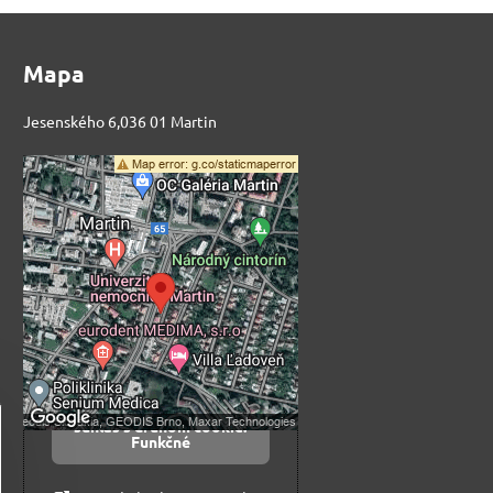
Mapa
Jesenského 6,036 01 Martin
Externý obsah je
blokovaný Voľbami
súkromia
Prajete si načítať externý obsah?
Povoliť tentokrát
Povoliť a zapamätať -
súhlas s druhom cookie:
Funkčné