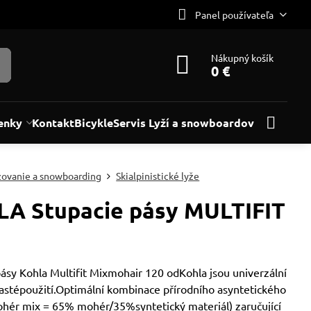
Panel používateľa
Nákupný košík
0 €
enky
Kontakt
Bicykle
Servis Lyží a snowboardov
žovanie a snowboarding
Skialpinistické lyže
A Stupacie pásy MULTIFIT
ásy Kohla Multifit Mixmohair 120 odKohla jsou univerzální
častépoužití.Optimální kombinace přírodního asyntetického
ohér mix = 65% mohér/35%syntetický materiál) zaručující