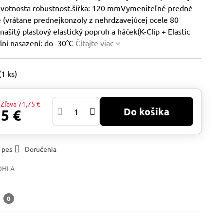
ivotnosta robustnost.šířka: 120 mmVymeniteľné predné
 (vrátane prednejkonzoly z nehrdzavejúcej ocele 80
ašitý plastový elastický popruh a háček(K-Clip + Elastic
lní nasazení: do -30°C
Čítajte viac
(
1
ks)
Zľava
71,75 €
Do košíka
15 €
 pes
Doručenia
OHLA
a
0