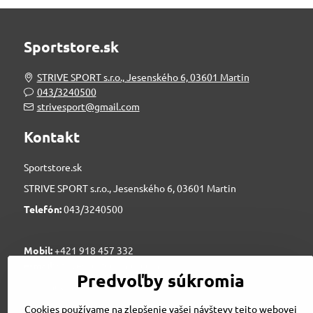
Sportstore.sk
STRIVE SPORT s.r.o., Jesenského 6, 03601 Martin
043/3240500
strivesport@gmail.com
Kontakt
Sportstore.sk
STRIVE SPORT s.r.o., Jesenského 6, 03601 Martin
Telefón:
043/3240500
Mobil:
+421 918 457 332
e-mail:
strivesport@gmail.com
Predvoľby súkromia
novinky@sportstore.sk
Cookies používame na zlepšenie vašej návštevy tejto webovej