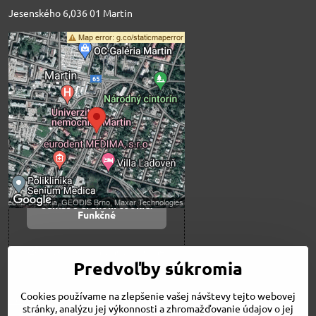
Jesenského 6,036 01 Martin
Externý obsah je
blokovaný Voľbami
súkromia
Prajete si načítať externý obsah?
Povoliť tentokrát
Povoliť a zapamätať -
súhlas s druhom cookie:
Funkčné
Otvoriť obsah v novom okne
Predvoľby súkromia
Cookies používame na zlepšenie vašej návštevy tejto webovej
Novinky
stránky, analýzu jej výkonnosti a zhromažďovanie údajov o jej
Niečo o nás