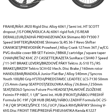
FRAME/RÁM JR20 Rigid Disc Alloy 6061 / Semi int. HT SCOTT
dropout / IS FORK/VIDLICA AL-6061 rigid fork / IS REAR
DERAILLEUR/ZADNÁ PREHADZOVAČKA Shimano RD-TY300 7
Speed SHIFTERS/RADENIE Shimano SL-RS 36-7 Revo Shifter
CRANKSET/PREVODNÍK Prowheel / Alloy Crank 127mm 36T / w/CG
PVG double cover BB-SET Feimin / BB68 / cartridge / square taper
CHAIN/REŤAZ KMC Z7 CASSETTE/KAZETA SunRace CSM40 7 Speed
/ 11-34T BRAKE LEVERS/BRZDOVÉ PÁKY Tektro JL-510 TS / RS
BRAKES/BRZDY Tektro SCM-02 Mech. Disc Brake / 160mm rotor
HANDLEBAR/RIADIDLÁ Junior Flat-Bar / Alloy 540mm / Syncros
Youth 100/80 Grip H'STEM/PREDSTAVEC LEADTEC LCS-7130 50mm
/ 25.4mm clamp SEATPOST/SEDLOVKA Alloy / 26.8mm / 250mm
SEAT/SEDLO Syncros Future Pro HEADSET/HLAVOVÉ ZLOŽENIE
Feimin FP-H807, 1 1/8" Semi Int. HUB (FRONT)/NÁBOJ PREDNÝ
Formula DC-19F / QR HUB (REAR)/ NÁBOJ ZADNÝ Formula DC-25-
7-R / QR SPOKES/ŠPICE 15G / UCP / black RIMS/RÁFIKY Shining V-
6NS Disc FRONT TIRE/PREDNÁ PNEUMATIKA Kenda K1227