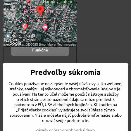
súkromia
Prajete si načítať externý obsah?
Povoliť tentokrát
Povoliť a zapamätať -
súhlas s druhom cookie:
Funkčné
Otvoriť obsah v novom okne
Predvoľby súkromia
Cookies používame na zlepšenie vašej návštevy tejto webovej
Novinky
stránky, analýzu jej výkonnosti a zhromažďovanie údajov o jej
Niečo o nás
používaní. Na tento účel môžeme použiť nástroje a služby
Naša ponuka
tretích strán a zhromaždené údaje sa môžu preniesť k
Veľkostné tabuľky
partnerom v EÚ, USA alebo iných krajinách. Kliknutím na
Obchodné podmienky
„Prijať všetky cookies“ vyjadrujete svoj súhlas s týmto
spracovaním. Nižšie môžete nájsť podrobné informácie alebo
Kontakt
upraviť svoje preferencie.
Bicykle
Zásady ochrany osobných údajov