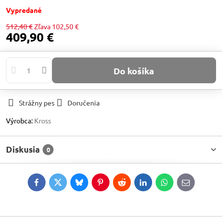
Vypredané
512,40 €
Zľava
102,50 €
409,90 €
Do košíka
Strážny pes
Doručenia
Výrobca:
Kross
Diskusia
0
Facebook
Twitter
Bluesky
Pinterest
Reddit
LinkedIn
WhatsApp
E-
mail