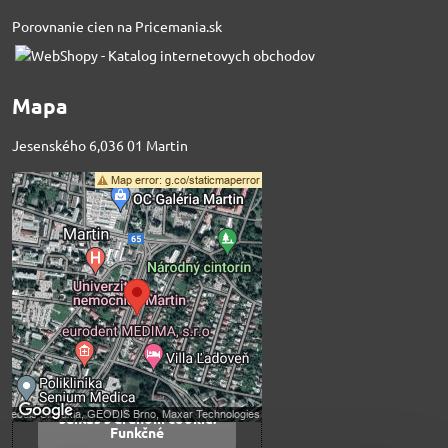
Porovnanie cien na Pricemania.sk
Mapa
Jesenského 6,036 01 Martin
Externý obsah je
blokovaný Voľbami
súkromia
Prajete si načítať externý obsah?
Povoliť tentokrát
Povoliť a zapamätať -
súhlas s druhom cookie:
Funkčné