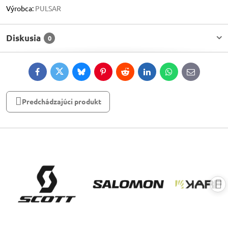
Výrobca:
PULSAR
Diskusia
0
Facebook
Twitter
Bluesky
Pinterest
Reddit
LinkedIn
WhatsApp
E-
mail
Predchádzajúci produkt