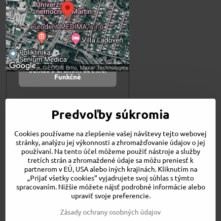
Prajete si načítať externý obsah?
Povoliť tentokrát
Povoliť a zapamätať -
súhlas s druhom cookie:
Funkčné
Otvoriť obsah v novom okne
Predvoľby súkromia
Cookies používame na zlepšenie vašej návštevy tejto webovej
Novinky
stránky, analýzu jej výkonnosti a zhromažďovanie údajov o jej
Niečo o nás
používaní. Na tento účel môžeme použiť nástroje a služby
Naša ponuka
tretích strán a zhromaždené údaje sa môžu preniesť k
Veľkostné tabuľky
partnerom v EÚ, USA alebo iných krajinách. Kliknutím na
Obchodné podmienky
„Prijať všetky cookies“ vyjadrujete svoj súhlas s týmto
spracovaním. Nižšie môžete nájsť podrobné informácie alebo
Kontakt
upraviť svoje preferencie.
Bicykle
Zásady ochrany osobných údajov