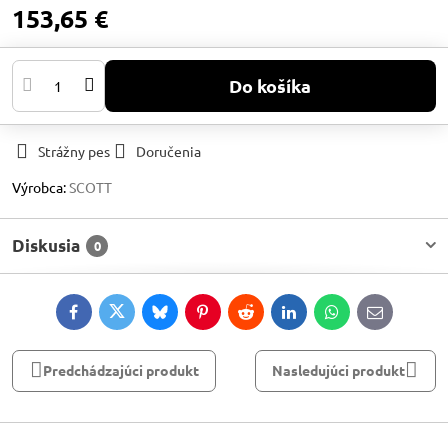
153,65 €
Do košíka
Strážny pes
Doručenia
Výrobca:
SCOTT
Diskusia
0
Facebook
Twitter
Bluesky
Pinterest
Reddit
LinkedIn
WhatsApp
E-
mail
Predchádzajúci produkt
Nasledujúci produkt