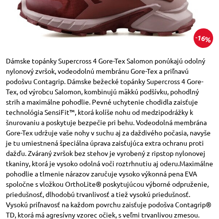
16%
Dámske topánky Supercross 4 Gore-Tex Salomon ponúkajú odolný
nylonový zvršok, vodeodolnú membránu Gore-Tex a priľnavú
podošvu Contagrip. Dámske bežecké topánky Supercross 4 Gore-
Tex, od výrobcu Salomon, kombinujú mäkkú podšívku, pohodlný
strih a maximálne pohodlie. Pevné uchytenie chodidla zaisťuje
technológia SensiFit™, ktorá kolíše nohu od medzipodrážky k
šnurovaniu a poskytuje bezpečie pri behu. Vodeodolná membrána
Gore-Tex udržuje vaše nohy v suchu aj za daždivého počasia, navyše
je tu umiestnená špeciálna úprava zaisťujúca extra ochranu proti
dažďu. Zváraný zvršok bez stehov je vyrobený z ripstop nylonovej
tkaniny, ktorá je vysoko odolná voči roztrhnutiu aj oderu.Maximálne
pohodlie a tlmenie nárazov zaručuje vysoko výkonná pena EVA
spoločne s vložkou OrthoLite® poskytujúcou výborné odpruženie,
priedušnosť, dlhodobú trvanlivosť a tiež vysokú priedušnosť.
Vysokú priľnavosť na každom povrchu zaisťuje podošva Contagrip®
TD, ktorá má agresívny vzorec očiek, s veľmi trvanlivou zmesou.