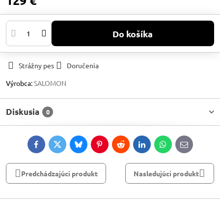
129 €
Do košíka
Strážny pes
Doručenia
Výrobca:
SALOMON
Diskusia
0
Facebook
Twitter
Bluesky
Pinterest
Reddit
LinkedIn
WhatsApp
E-
mail
Predchádzajúci produkt
Nasledujúci produkt