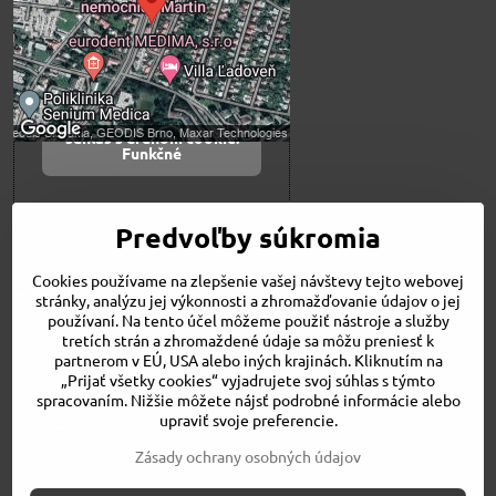
Prajete si načítať externý obsah?
Povoliť tentokrát
Povoliť a zapamätať -
súhlas s druhom cookie:
Funkčné
Otvoriť obsah v novom okne
Predvoľby súkromia
Cookies používame na zlepšenie vašej návštevy tejto webovej
Novinky
stránky, analýzu jej výkonnosti a zhromažďovanie údajov o jej
Niečo o nás
používaní. Na tento účel môžeme použiť nástroje a služby
Naša ponuka
tretích strán a zhromaždené údaje sa môžu preniesť k
Veľkostné tabuľky
partnerom v EÚ, USA alebo iných krajinách. Kliknutím na
Obchodné podmienky
„Prijať všetky cookies“ vyjadrujete svoj súhlas s týmto
spracovaním. Nižšie môžete nájsť podrobné informácie alebo
Kontakt
upraviť svoje preferencie.
Bicykle
Zásady ochrany osobných údajov
©
2026
Copyright