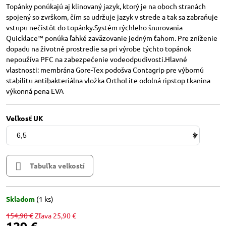
Topánky ponúkajú aj klinovaný jazyk, ktorý je na oboch stranách
spojený so zvrškom, čím sa udržuje jazyk v strede a tak sa zabraňuje
vstupu nečistôt do topánky.Systém rýchleho šnurovania
Quicklace™ ponúka ľahké zaväzovanie jedným ťahom. Pre zníženie
dopadu na životné prostredie sa pri výrobe týchto topánok
nepoužíva PFC na zabezpečenie vodeodpudivosti.Hlavné
vlastnosti: membrána Gore-Tex podošva Contagrip pre výbornú
stabilitu antibakteriálna vložka OrthoLite odolná ripstop tkanina
výkonná pena EVA
Veľkosť UK
Tabuľka velkostí
Skladom
(
1
ks)
154,90 €
Zľava
25,90 €