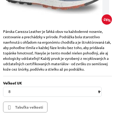
26%
Pánska Carezza Leather je ľahká obuv na každodenné nosenie,
cestovanie a prechádzky v prírode. Podrážka bola starostlivo
navrhnutá s ohľadom na ergonómiu chodidla a je štruktúrovaná tak,
aby pohodlne tlmila v každej fáze kroku bez toho, aby pridávala
topánke hmotnosť. Navyše je tento model nielen pohodlný, ale aj
ekologicky udržateľný! Každý prvok je vyrobený z recyklovaných a
udržateľných certifikovaných materiálov - od zvršku zo semišovej
kože cez šnúrky, podšívku a stielku až po podrážku.
Veľkosť UK
Tabuľka velkostí