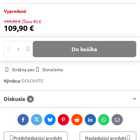
Vypredané
149,90 €
Zľava
40 €
109,90 €
Do košíka
Strážny pes
Doručenia
Výrobca:
DOLOMITE
Diskusia
0
Facebook
Twitter
Bluesky
Pinterest
Reddit
LinkedIn
WhatsApp
E-
mail
Predchádzajúci produkt
Nasledujúci produkt