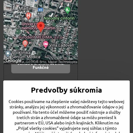
Externý obsah je
blokovaný Voľbami
súkromia
Prajete si načítať externý obsah?
Povoliť tentokrát
Povoliť a zapamätať -
súhlas s druhom cookie:
Funkčné
Otvoriť obsah v novom okne
Predvoľby súkromia
Cookies používame na zlepšenie vašej návštevy tejto webovej
Novinky
stránky, analýzu jej výkonnosti a zhromažďovanie údajov o jej
Niečo o nás
používaní. Na tento účel môžeme použiť nástroje a služby
Naša ponuka
tretích strán a zhromaždené údaje sa môžu preniesť k
Veľkostné tabuľky
partnerom v EÚ, USA alebo iných krajinách. Kliknutím na
Obchodné podmienky
„Prijať všetky cookies“ vyjadrujete svoj súhlas s týmto