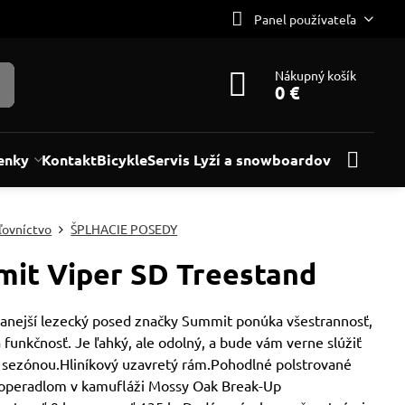
Panel používateľa
Nákupný košík
0 €
enky
Kontakt
Bicykle
Servis Lyží a snowboardov
ľovníctvo
ŠPLHACIE POSEDY
it Viper SD Treestand
anejší lezecký posed značky Summit ponúka všestrannosť,
 funkčnosť. Je ľahký, ale odolný, a bude vám verne slúžiť
 sezónou.Hliníkový uzavretý rám.Pohodlné polstrované
 operadlom v kamufláži Mossy Oak Break-Up