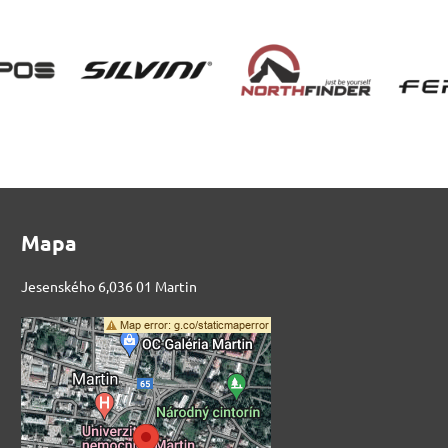
Mapa
Jesenského 6,036 01 Martin
Externý obsah je
blokovaný Voľbami
súkromia