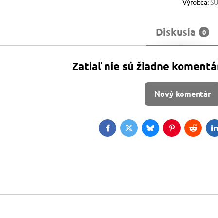
Výrobca:
S
Diskusia
0
Zatiaľ nie sú žiadne komentá
Nový komentár
Facebook
Twitter
Bluesky
Pinterest
Reddit
L