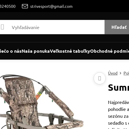
/3240500
strivesport@gmail.com
Hľadať
iečo o nás
Naša ponuka
Veľkostné tabuľky
Obchodné podmi
Úvod
Po
Summ
Najpredáv
pohodlie a
sezónu za
sedadlo s