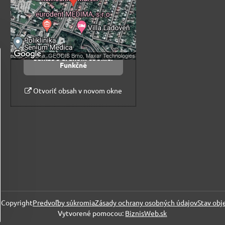
Prajete si načítať externý obsah?
Povoliť tentokrát
Povoliť a zapamätať -
súhlas s druhom cookie:
Funkčné
Otvoriť obsah v novom okne
Copyright
Predvoľby súkromia
Zásady ochrany osobných údajov
Stav obj
Vytvorené pomocou:
BiznisWeb.sk