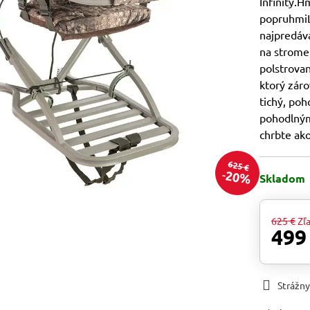
Infinity.
popruhmiL
najpredáv
na strome
polstrova
ktorý záro
tichý, poh
pohodlným
chrbte ak
625 €
20%
Skladom
625 €
Zľ
499
Strážny