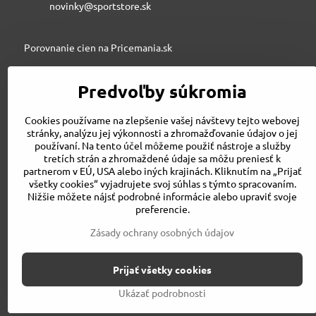
novinky@sportstore.sk
Porovnanie cien na Pricemania.sk
Predvoľby súkromia
Sportstore.sk
Cookies používame na zlepšenie vašej návštevy tejto webovej
stránky, analýzu jej výkonnosti a zhromažďovanie údajov o jej
používaní. Na tento účel môžeme použiť nástroje a služby
STRIVE SPORT s.r.o., Jesenského 6, 03601 Martin
tretích strán a zhromaždené údaje sa môžu preniesť k
043/3240500
partnerom v EÚ, USA alebo iných krajinách. Kliknutím na „Prijať
strivesport@gmail.com
všetky cookies“ vyjadrujete svoj súhlas s týmto spracovaním.
Nižšie môžete nájsť podrobné informácie alebo upraviť svoje
preferencie.
Porovnanie cien na Pricemania.sk
Zásady ochrany osobných údajov
Prijať všetky cookies
©
2026
Ukázať podrobnosti