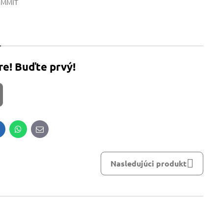
UMMIT
re! Buďte prvý!
inkedIn
WhatsApp
E-
mail
Nasledujúci produkt