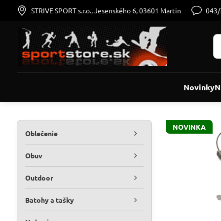
STRIVE SPORT s.r.o., Jesenského 6, 03601 Martin
043
Novinky
N
NOVINKA
Oblečenie
Obuv
Outdoor
Batohy a tašky