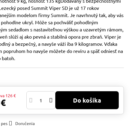
Hmotnosť 9 kg, nosnosť 135 kgDodávaný s bezpečnostnými
ezecký posed Summit Viper SD je už 17 rokov
anejším modelom firmy Summit. Je navrhnutý tak, aby vás
 pohodlne ukryl. Môže sa pochváliť pohodlným
ným sedadlom s nastaviteľnou výškou a uzavretým rámom,
veň slúži aj ako pevná a stabilná opora pre zbraň. Viper je
odlný a bezpečný, a navyše váži iba 9 kilogramov. Vďaka
 popruhom ho navyše môžete do revíru a späť odniesť na
o batoh.
ava
126 €
Do košíka
 €
 pes
Doručenia