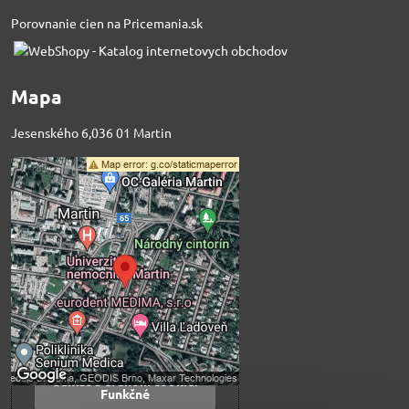
Porovnanie cien na Pricemania.sk
Mapa
Jesenského 6,036 01 Martin
Externý obsah je
blokovaný Voľbami
súkromia
Prajete si načítať externý obsah?
Povoliť tentokrát
Povoliť a zapamätať -
súhlas s druhom cookie:
Funkčné