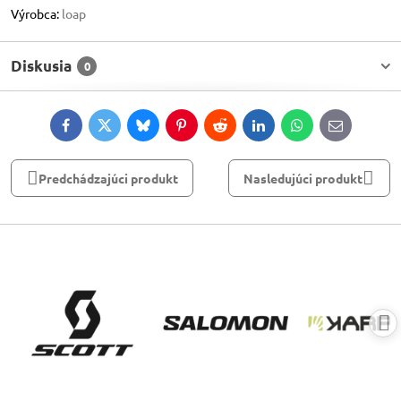
Výrobca:
loap
Diskusia
0
Facebook
Twitter
Bluesky
Pinterest
Reddit
LinkedIn
WhatsApp
E-
mail
Predchádzajúci produkt
Nasledujúci produkt