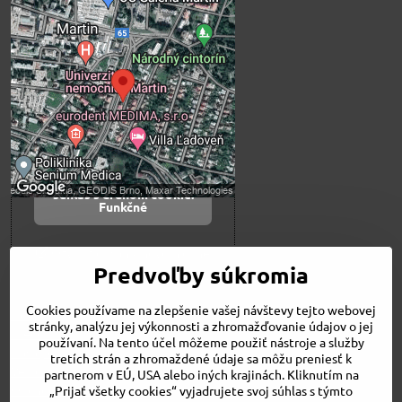
Externý obsah je
blokovaný Voľbami
súkromia
Prajete si načítať externý obsah?
Povoliť tentokrát
Povoliť a zapamätať -
súhlas s druhom cookie:
Funkčné
Otvoriť obsah v novom okne
Predvoľby súkromia
Cookies používame na zlepšenie vašej návštevy tejto webovej
Novinky
stránky, analýzu jej výkonnosti a zhromažďovanie údajov o jej
Niečo o nás
používaní. Na tento účel môžeme použiť nástroje a služby
Naša ponuka
tretích strán a zhromaždené údaje sa môžu preniesť k
Veľkostné tabuľky
partnerom v EÚ, USA alebo iných krajinách. Kliknutím na
Obchodné podmienky
„Prijať všetky cookies“ vyjadrujete svoj súhlas s týmto