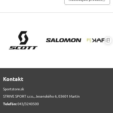
Kontakt
Sportstore.sk
STRIVE SPORT s.r.o., Jesenského 6, 03601 Martin
Telefón:
043/3240500