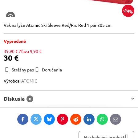
24%
Vak na lyže Atomic Ski Sleeve Red/Rio Red 1 pár 205 cm
Vypredané
39,90 €
Zľava
9,90 €
30 €
Strážny pes
Doručenia
Výrobca:
ATOMIC
Diskusia
0
Facebook
Twitter
Bluesky
Pinterest
Reddit
LinkedIn
WhatsApp
E-
mail
Nasledujúci produkt