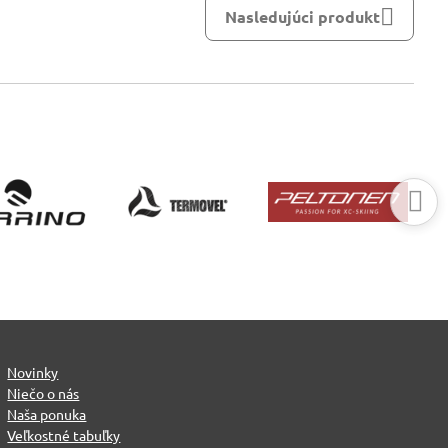
Nasledujúci produkt
Novinky
Niečo o nás
Naša ponuka
Veľkostné tabuľky