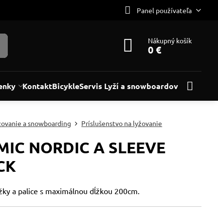
Panel používateľa
Nákupný košík
0 €
enky
Kontakt
Bicykle
Servis Lyží a snowboardov
žovanie a snowboarding
Príslušenstvo na lyžovanie
MIC NORDIC A SLEEVE
CK
žky a palice s maximálnou dĺžkou 200cm.