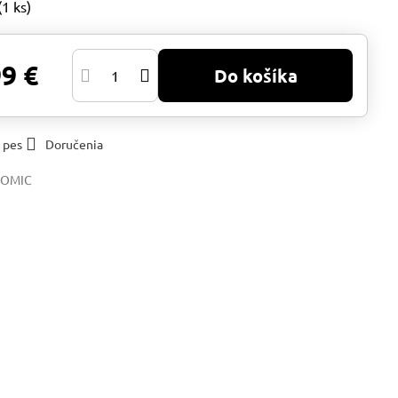
(
1
ks)
99 €
Do košíka
 pes
Doručenia
TOMIC