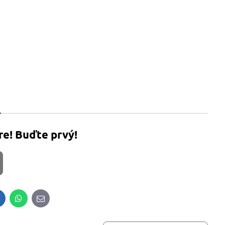
re! Buďte prvý!
inkedIn
WhatsApp
E-
mail