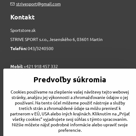
strivesport@gmail.com
Kontakt
Sportstore.sk
STRIVE SPORT s.r.o., Jesenského 6, 03601 Martin
Telefón:
043/3240500
Mobil:
+421 918 457 332
e-mail:
strivesport@gmail.com
Predvoľby súkromia
novinky@sportstore.sk
Cookies používame na zlepšenie vašej návštevy tejto webovej
stránky, analýzu jej výkonnosti a zhromažďovanie údajov o jej
Porovnanie cien na Pricemania.sk
používaní. Na tento účel môžeme použiť nástroje a služby
tretích strán a zhromaždené údaje sa môžu preniesť k
partnerom v EÚ, USA alebo iných krajinách. Kliknutím na „Prijať
všetky cookies“ vyjadrujete svoj súhlas s týmto spracovaním.
Nižšie môžete nájsť podrobné informácie alebo upraviť svoje
preferencie.
Porovnanie cien na Pricemania.sk