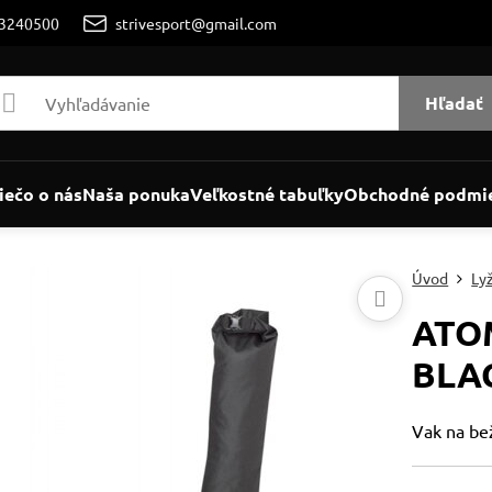
/3240500
strivesport@gmail.com
Hľadať
iečo o nás
Naša ponuka
Veľkostné tabuľky
Obchodné podmi
Úvod
Ly
ATO
BLA
Vak na be