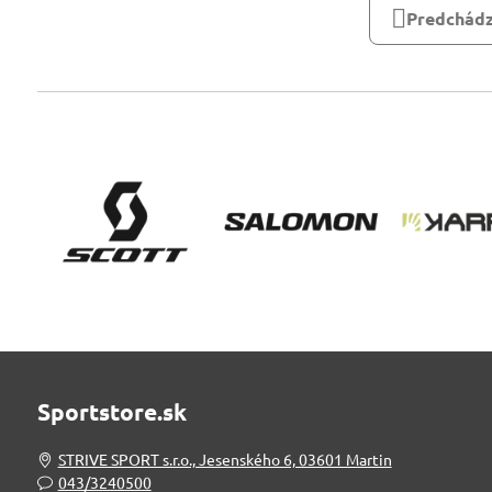
Predchádz
Sportstore.sk
STRIVE SPORT s.r.o., Jesenského 6, 03601 Martin
043/3240500