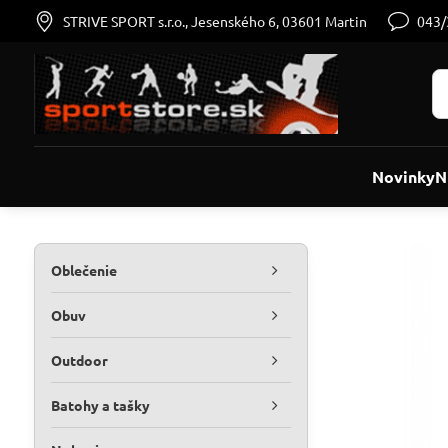
STRIVE SPORT s.r.o., Jesenského 6, 03601 Martin
043
Novinky
N
Oblečenie
Obuv
Outdoor
Batohy a tašky