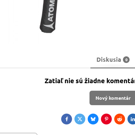
Diskusia
0
Zatiaľ nie sú žiadne komentá
Nový komentár
Facebook
Twitter
Bluesky
Pinterest
Reddit
L