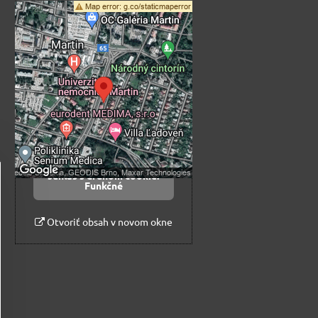
Externý obsah je
blokovaný Voľbami
súkromia
Prajete si načítať externý obsah?
Povoliť tentokrát
Povoliť a zapamätať -
súhlas s druhom cookie:
Funkčné
Otvoriť obsah v novom okne