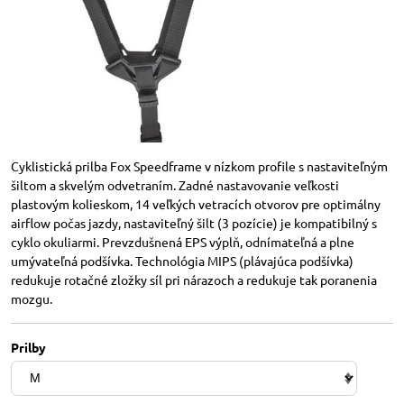
Cyklistická prilba Fox Speedframe v nízkom profile s nastaviteľným
šiltom a skvelým odvetraním. Zadné nastavovanie veľkosti
plastovým kolieskom, 14 veľkých vetracích otvorov pre optimálny
airflow počas jazdy, nastaviteľný šilt (3 pozície) je kompatibilný s
cyklo okuliarmi. Prevzdušnená EPS výplň, odnímateľná a plne
umývateľná podšívka. Technológia MIPS (plávajúca podšívka)
redukuje rotačné zložky síl pri nárazoch a redukuje tak poranenia
mozgu.
Prilby