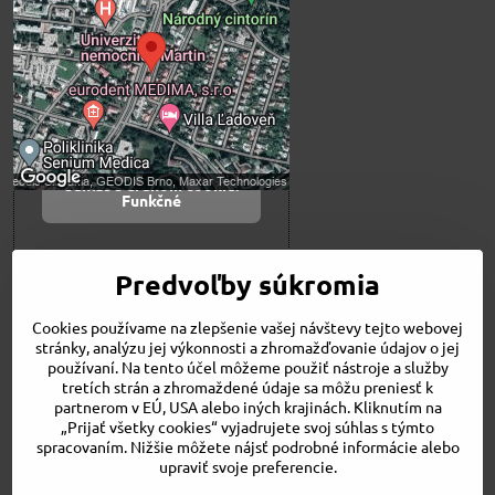
súkromia
Prajete si načítať externý obsah?
Povoliť tentokrát
Povoliť a zapamätať -
súhlas s druhom cookie:
Funkčné
Otvoriť obsah v novom okne
Predvoľby súkromia
Cookies používame na zlepšenie vašej návštevy tejto webovej
Novinky
stránky, analýzu jej výkonnosti a zhromažďovanie údajov o jej
Niečo o nás
používaní. Na tento účel môžeme použiť nástroje a služby
Naša ponuka
tretích strán a zhromaždené údaje sa môžu preniesť k
Veľkostné tabuľky
partnerom v EÚ, USA alebo iných krajinách. Kliknutím na
Obchodné podmienky
„Prijať všetky cookies“ vyjadrujete svoj súhlas s týmto
spracovaním. Nižšie môžete nájsť podrobné informácie alebo
Kontakt
upraviť svoje preferencie.
Bicykle