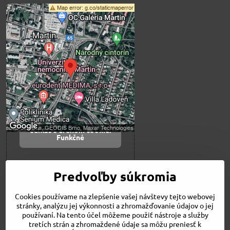
Externý obsah je
blokovaný Voľbami
súkromia
Prajete si načítať externý obsah?
Povoliť tentokrát
Povoliť a zapamätať -
súhlas s druhom cookie:
Funkčné
Otvoriť obsah v novom okne
Predvoľby súkromia
Cookies používame na zlepšenie vašej návštevy tejto webovej
Novinky
stránky, analýzu jej výkonnosti a zhromažďovanie údajov o jej
Niečo o nás
používaní. Na tento účel môžeme použiť nástroje a služby
Naša ponuka
tretích strán a zhromaždené údaje sa môžu preniesť k