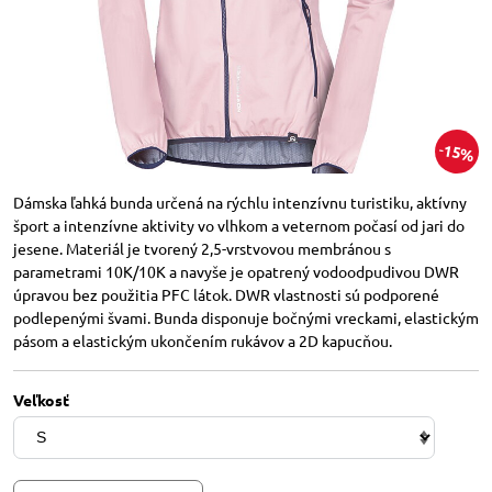
15%
Dámska ľahká bunda určená na rýchlu intenzívnu turistiku, aktívny
šport a intenzívne aktivity vo vlhkom a veternom počasí od jari do
jesene. Materiál je tvorený 2,5-vrstvovou membránou s
parametrami 10K/10K a navyše je opatrený vodoodpudivou DWR
úpravou bez použitia PFC látok. DWR vlastnosti sú podporené
podlepenými švami. Bunda disponuje bočnými vreckami, elastickým
pásom a elastickým ukončením rukávov a 2D kapucňou.
Veľkosť