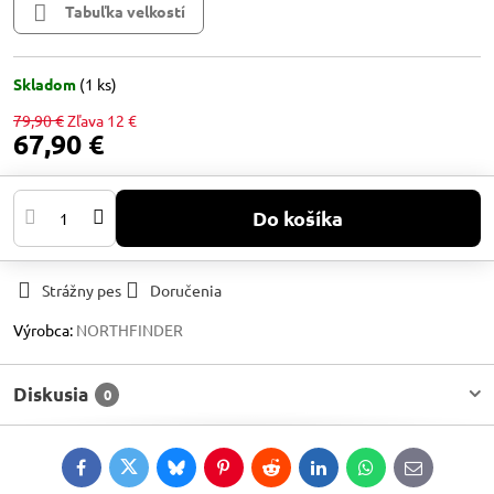
Tabuľka velkostí
Skladom
(
1
ks)
79,90 €
Zľava
12 €
67,90 €
Do košíka
Strážny pes
Doručenia
Výrobca:
NORTHFINDER
Diskusia
0
Facebook
Twitter
Bluesky
Pinterest
Reddit
LinkedIn
WhatsApp
E-
mail